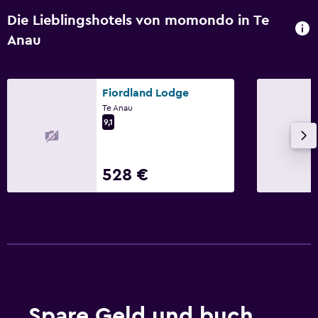
Die Lieblingshotels von momondo in Te
Anau
Fiordland Lodge
Te Anau
9,1
528 €
Spare Geld und buch