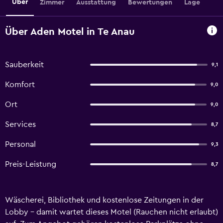
Über
Zimmer
Ausstattung
Bewertungen
Lage
Über Aden Motel in Te Anau
Sauberkeit
9,1
Komfort
9,0
Ort
9,0
Services
8,7
Personal
9,3
Preis-Leistung
8,7
Wäscherei, Bibliothek und kostenlose Zeitungen in der
Lobby – damit wartet dieses Motel (Rauchen nicht erlaubt)