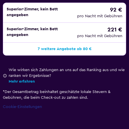
Reinigungsservice wird täglich angeboten. Die unten
92 €
Superior-Zimmer, kein Bett
aufgeführten Freizeitaktivitäten werden entweder vor Ort
angegeben
pro Nacht mit Gebühren
oder in der Nähe angeboten. Es können dabei Gebühren
anfallen.
221 €
Superior-Zimmer, kein Bett
angegeben
pro Nacht mit Gebühren
7 weitere Angebote ab 80 €
Wie wirken sich Zahlungen an uns auf das Ranking aus und wie
ranken wir Ergebnisse?
Mehr erfahren
*
Der Gesamtbetrag beinhaltet geschätzte lokale Steuern &
Gebühren, die beim Check-out zu zahlen sind.
Cookie-Einstellungen