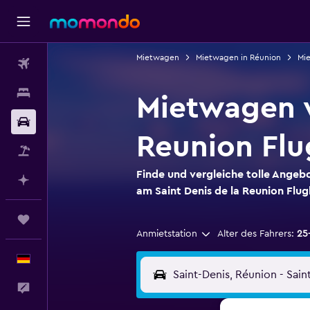
Mietwagen
Mietwagen in Réunion
Mie
Flüge
Unterkünfte
Mietwagen v
Mietwagen
Reunion Flu
Pauschalreisen
Finde und vergleiche tolle Ange
Mit KI planen
am Saint Denis de la Reunion Flu
Trips
Anmietstation
Alter des Fahrers:
25
Deutsch
Feedback