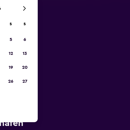
6
S
S
zum
5
6
12
13
19
20
26
27
he des
ghafen