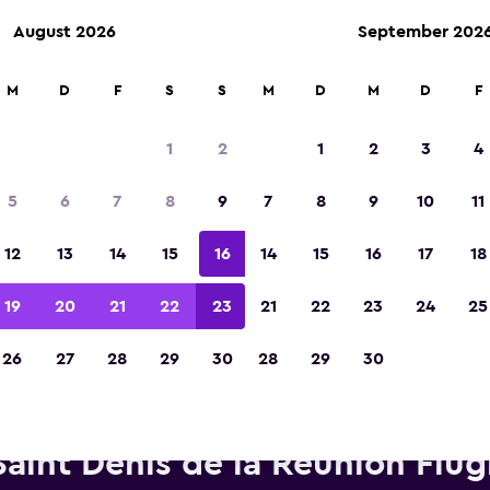
August 2026
September 202
M
D
F
S
S
M
D
M
D
F
In der Kategorie „Europas beste Reise-App“ 
Sieger 2023 gekürt
1
2
1
2
3
4
5
6
7
8
9
7
8
9
10
11
12
13
14
15
16
14
15
16
17
18
19
20
21
22
23
21
22
23
24
25
26
27
28
29
30
28
29
30
ietwagen von Alamo in der Nä
Saint Denis de la Reunion Flu