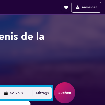
Anmelden
nis de la
Suchen
So 23.8.
Mittags