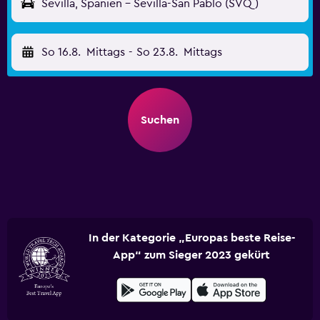
Sevilla, Spanien - Sevilla-San Pablo (SVQ)
So 16.8.
Mittags
-
So 23.8.
Mittags
Suchen
In der Kategorie „Europas beste Reise-
App“ zum Sieger 2023 gekürt