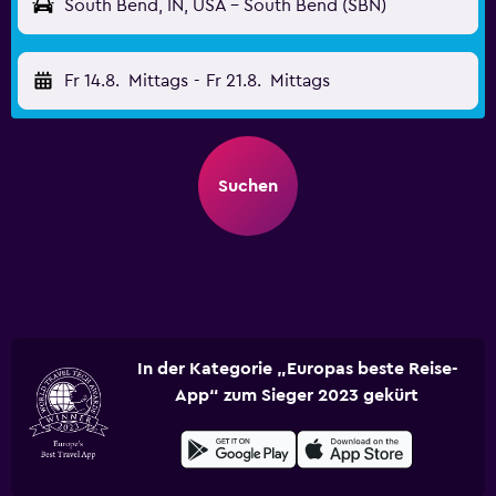
South Bend, IN, USA - South Bend (SBN)
Fr 14.8.
Mittags
-
Fr 21.8.
Mittags
Suchen
In der Kategorie „Europas beste Reise-
App“ zum Sieger 2023 gekürt