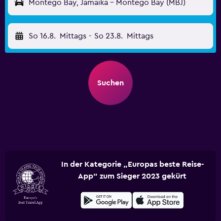
Montego Bay, Jamaika - Montego Bay (MBJ)
So 16.8.
Mittags
-
So 23.8.
Mittags
Suchen
In der Kategorie „Europas beste Reise-
App“ zum Sieger 2023 gekürt