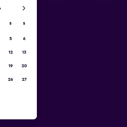
6
S
S
zum
5
6
12
13
19
20
26
27
des Palma