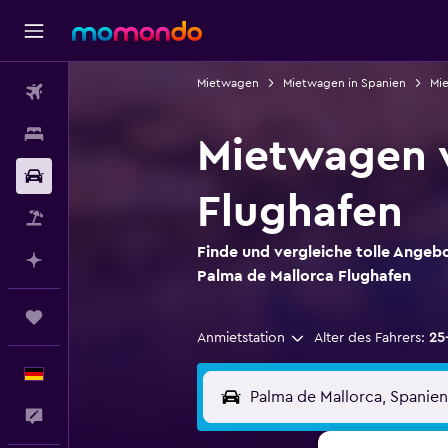
Mietwagen
Mietwagen in Spanien
Mie
Flüge
Unterkünfte
Mietwagen v
Mietwagen
Flughafen
Pauschalreisen
Finde und vergleiche tolle Angeb
Mit KI planen
Palma de Mallorca Flughafen
Trips
Anmietstation
Alter des Fahrers:
25
Deutsch
Feedback