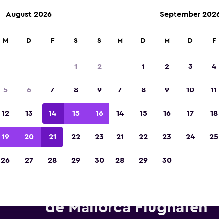
August 2026
September 202
M
D
F
S
S
M
D
M
D
F
In der Kategorie „Europas beste Reise-App“ 
Sieger 2023 gekürt
1
2
1
2
3
4
5
6
7
8
9
7
8
9
10
11
12
13
14
15
16
14
15
16
17
18
19
20
21
22
23
21
22
23
24
25
26
27
28
29
30
28
29
30
twagen von Avis in der Nähe 
de Mallorca Flughafen