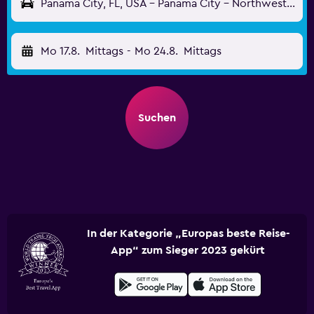
Panama City, FL, USA - Panama City - Northwest Florida (ECP)
Mo 17.8.
Mittags
-
Mo 24.8.
Mittags
Suchen
In der Kategorie „Europas beste Reise-
App“ zum Sieger 2023 gekürt