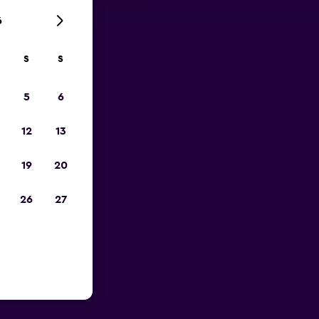
6
S
S
zum
5
6
12
13
19
20
26
27
 des San