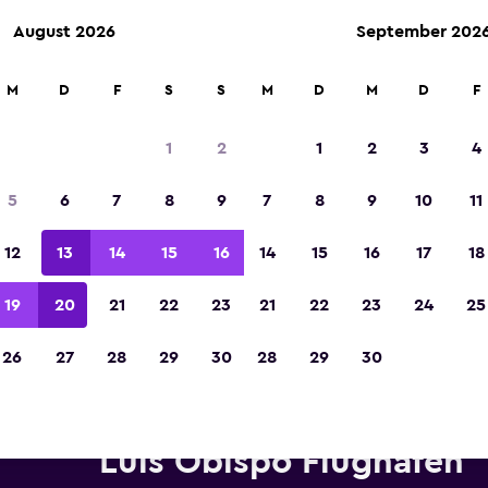
August 2026
September 202
M
D
F
S
S
M
D
M
D
F
In der Kategorie „Europas beste Reise-App“ 
Sieger 2023 gekürt
1
2
1
2
3
4
5
6
7
8
9
7
8
9
10
11
12
13
14
15
16
14
15
16
17
18
19
20
21
22
23
21
22
23
24
25
26
27
28
29
30
28
29
30
etwagen von Avis in der Nähe
Luis Obispo Flughafen