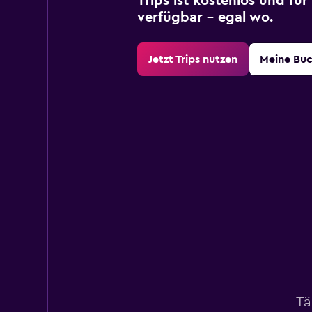
Trips ist kostenlos und fü
verfügbar – egal wo.
Jetzt Trips nutzen
Meine Bu
Tä