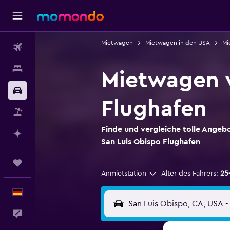
Mietwagen
Mietwagen in den USA
Mi
Flüge
Unterkünfte
Mietwagen v
Mietwagen
Flughafen
Pauschalreisen
Finde und vergleiche tolle Angeb
Mit KI planen
San Luis Obispo Flughafen
Trips
Anmietstation
Alter des Fahrers:
25
Deutsch
Feedback