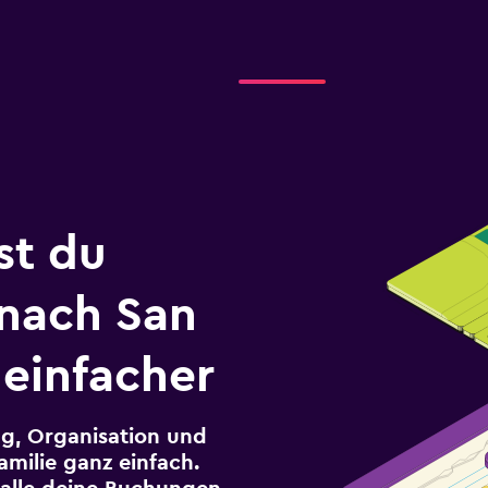
st du
 nach San
 einfacher
g, Organisation und
milie ganz einfach.