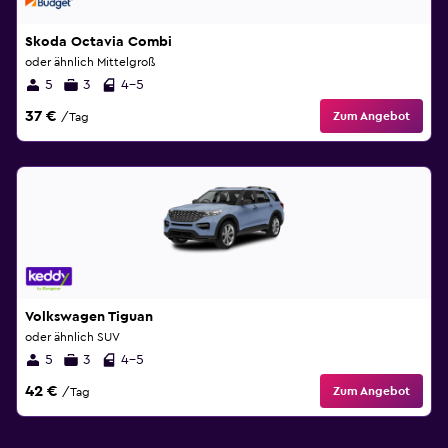
Skoda Octavia Combi
oder ähnlich Mittelgroß
5
3
4-5
37 €
Zum Angebot
/Tag
Volkswagen Tiguan
oder ähnlich SUV
5
3
4-5
42 €
Zum Angebot
/Tag