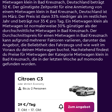
categories.
Mietwagen klein in Bad Kreuznach, Deutschland beträgt
The
52 €. Der günstigste Zeitpunkt für eine Anmietung von
chart
einem Mietwagen klein in Bad Kreuznach, Deutschland ist
has
im März. Der Preis ist dann 33% niedriger als im restlichen
1
Jahr und beträgt nur 35 € pro Tag. Ein Mietwagen klein als
Y
Mietwagen ist normalerweise 30% günstiger als der
axis
durchschnittliche Mietwagen in Bad Kreuznach. Der
displaying
Durchschnittspreis für einen Mietwagen in Bad Kreuznach
values.
kann aufgrund mehrerer Faktoren variieren, darunter das
Range:
Angebot, die Beliebtheit des Fahrzeugs und wie weit im
0
Voraus du deinen Mietwagen buchst. Nachstehend findest
to
du Preise für Mietwagen der Kategorie Mietwagen klein in
120.
Bad Kreuznach, die in der letzten Woche auf momondo
gefunden wurden.
Citroen C3
oder ähnlich Economy
Bis zu 2 Personen
29 €/Tag
Zum Angebot
7. Okt – 17. Okt