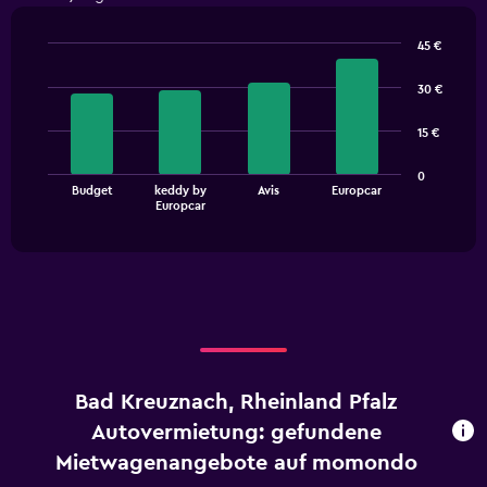
45 €
Bar
Chart
graphic.
chart
30 €
with
4
15 €
bars.
The
0
Budget
keddy by
Avis
Europcar
chart
End
Europcar
of
has
interactive
1
chart
X
axis
displaying
categories.
Range:
4
categories.
Bad Kreuznach, Rheinland Pfalz
The
chart
Autovermietung: gefundene
has
Mietwagenangebote auf momondo
1