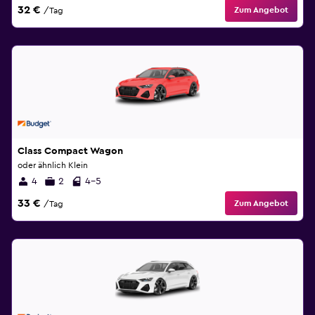
32 €
Zum Angebot
/Tag
Class Compact Wagon
oder ähnlich Klein
4
2
4-5
33 €
Zum Angebot
/Tag