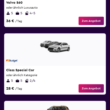
Volvo S60
oder ähnlich Luxusauto
5
5
4-5
36 €
Zum Angebot
/Tag
Class Special Car
oder ähnlich Kategorie
5
5
2/4
28 €
Zum Angebot
/Tag