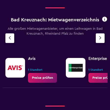
Bad Kreuznach: Mietwagenverzeichnis
Alle großen Mietwagenanbieter, um einen Leihwagen in Bad
Kreuznach, Rheinland Pfalz zu finden
Avis
Enterprise 
1 Standort
1 Standort
Preise prüfen
Preise prü