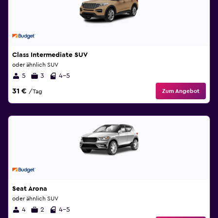
Class Intermediate SUV
oder ähnlich SUV
5
3
4-5
31 €
Zum Angebot
/Tag
Seat Arona
oder ähnlich SUV
4
2
4-5