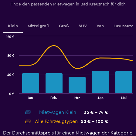
Y
Finde den passenden Mietwagen in Bad Kreuznach für dich
axis
displaying
values.
Range:
Klein
Mittelgroß
Groß
SUV
Van
Luxusauto
0
to
120 €
45.
Combination
Chart
graphic.
chart
with
80 €
2
data
series.
40 €
The
chart
has
0 €
1
End
Jan
Feb.
Mrz
Apr.
Mai
of
X
interactive
axis
chart
Mietwagen Klein
35 € - 74 €
displaying
categories.
Alle Fahrzeugtypen
52 € - 100 €
Range:
14
Der Durchschnittspreis für einen Mietwagen der Kategorie