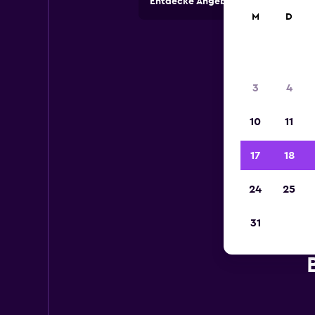
Entdecke Angebote von Autovermi
M
D
3
4
10
11
17
18
24
25
31