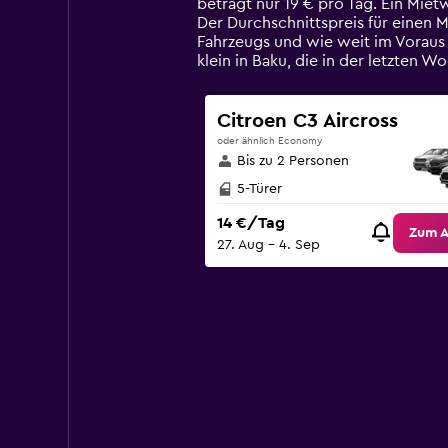
beträgt nur 19 € pro Tag. Ein Mie
chart
Der Durchschnittspreis für einen 
has
Fahrzeugs und wie weit im Voraus
1
klein in Baku, die in der letzte
Y
axis
displaying
Citroen C3 Aircross
values.
oder ähnlich Economy
Range:
Bis zu 2 Personen
0
to
5-Türer
75.
14 €/Tag
Zum 
27. Aug – 4. Sep