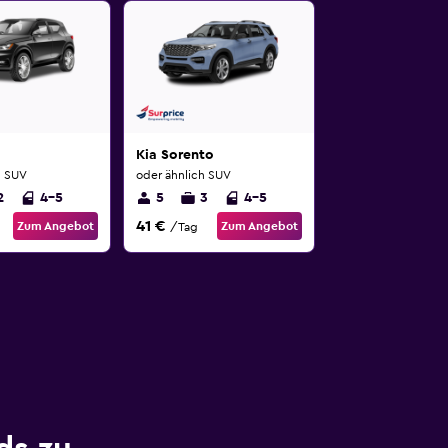
Kia Sorento
h SUV
oder ähnlich SUV
2
4-5
5
3
4-5
41 €
Zum Angebot
Zum Angebot
/Tag