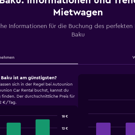
Baku: Informationen und Tren
Mietwagen
che Informationen für die Buchung des perfekten
Baku
nehmen
W
Baku ist am günstigsten?
assen sich in der Regel bei Autounion
ounion Car Rental buchst, kannst du
inden. Der durchschnittliche Preis für
32 €/Tag.
Bar
Chart
graphic.
chart
with
18 €
4
bars.
12 €