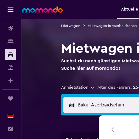
Aktuell
Mietwagen
Mietwagen in Aserbaidschan
Flüge
Unterkünfte
Mietwagen i
Mietwagen
Suchst du nach günstigen Mietw
Pauschalreisen
Suche hier auf momondo!
Mit KI planen
Anmietstation
Alter des Fahrers:
25
Trips
Deutsch
Feedback