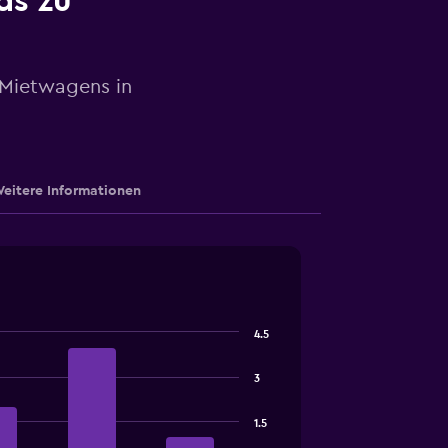
ds zu
 Mietwagens in
eitere Informationen
4.5
3
1.5