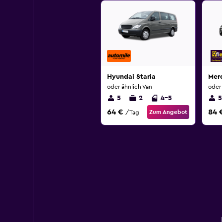
Hyundai Staria
Mer
oder ähnlich Van
oder
5
2
4-5
5
64 €
84 
Zum Angebot
/Tag