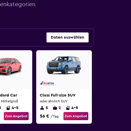
genkategorien
Daten auswählen
ndard Car
Class Full-size SUV
 Mittelgroß
oder ähnlich SUV
3
4-5
5
2
4-5
56 €
Zum Angebot
Zum Angebot
/Tag