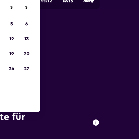
S
S
5
6
zum
12
13
19
20
26
27
te für