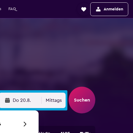
s
FAQ
Anmelden
Suchen
Do 20.8.
Mittags
6