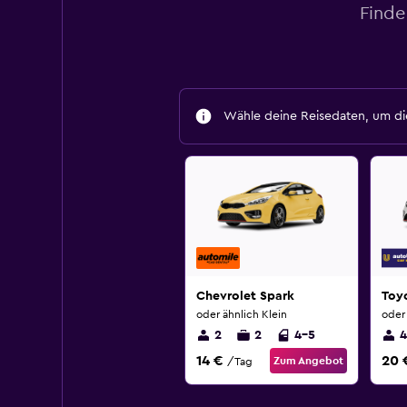
Finde
Wähle deine Reisedaten, um die
Chevrolet Spark
Toyo
oder ähnlich Klein
oder 
2
2
4-5
4
14 €
20 
Zum Angebot
/Tag