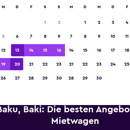
etungen an über 70.000 Standorten mit momondo.
M
D
F
S
S
M
D
M
D
F
1
2
1
2
3
4
In der Kategorie „Europas beste Reise-App“ 
5
6
7
8
9
7
8
9
10
11
Sieger 2023 gekürt
12
13
14
15
16
14
15
16
17
18
19
20
21
22
23
21
22
23
24
25
26
27
28
29
30
28
29
30
Baku, Baki: Die besten Angebo
Mietwagen