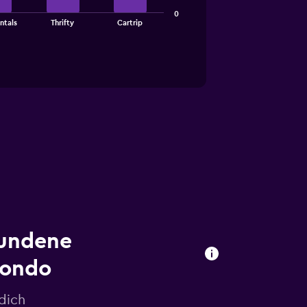
0
ntals
Thrifty
Cartrip
fundene
mondo
dich