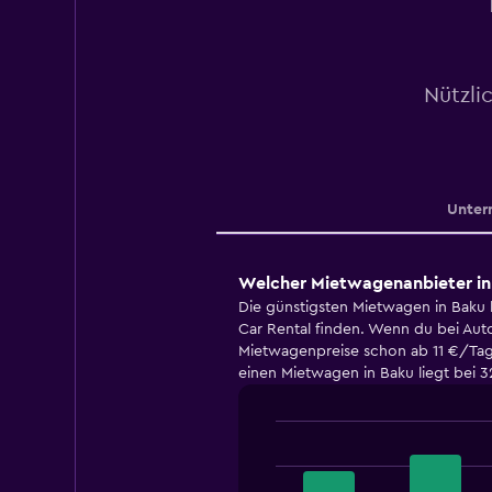
Nützli
Unter
Welcher Mietwagenanbieter in 
Die günstigsten Mietwagen in Baku l
Car Rental finden. Wenn du bei Aut
Mietwagenpreise schon ab 11 €/Tag f
einen Mietwagen in Baku liegt bei 
Bar
Chart
graphic.
chart
with