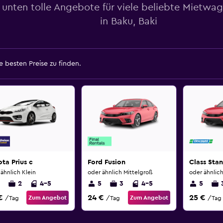
 unten tolle Angebote für viele beliebte Mietwa
in Baku, Baki
 besten Preise zu finden.
ta Prius c
Ford Fusion
Class Sta
ähnlich Klein
oder ähnlich Mittelgroß
oder ähnlich
2
4-5
5
3
4-5
5
€
24 €
25 €
Zum Angebot
Zum Angebot
/Tag
/Tag
/Tag