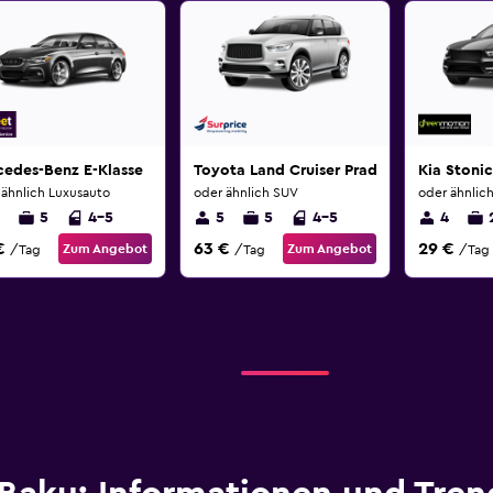
cedes-Benz E-Klasse
Toyota Land Cruiser Prado
Kia Stonic
 ähnlich Luxusauto
oder ähnlich SUV
oder ähnlic
5
4-5
5
5
4-5
4
€
63 €
29 €
Zum Angebot
Zum Angebot
/Tag
/Tag
/Tag