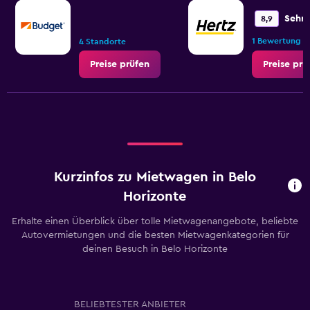
Sehr 
8,9
1 Bewertung
4 Standorte
Preise prüfen
Preise prü
Kurzinfos zu Mietwagen in Belo
Horizonte
Erhalte einen Überblick über tolle Mietwagenangebote, beliebte
Autovermietungen und die besten Mietwagenkategorien für
deinen Besuch in Belo Horizonte
BELIEBTESTER ANBIETER