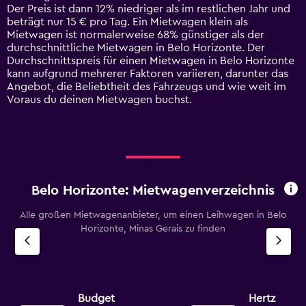
has
Der Preis ist dann 12% niedriger als im restlichen Jahr und
1
beträgt nur 15 € pro Tag. Ein Mietwagen klein als
Y
Mietwagen ist normalerweise 68% günstiger als der
axis
durchschnittliche Mietwagen in Belo Horizonte. Der
displaying
Durchschnittspreis für einen Mietwagen in Belo Horizonte
values.
kann aufgrund mehrerer Faktoren variieren, darunter das
Range:
Angebot, die Beliebtheit des Fahrzeugs und wie weit im
0
Voraus du deinen Mietwagen buchst.
to
75.
Belo Horizonte: Mietwagenverzeichnis
Alle großen Mietwagenanbieter, um einen Leihwagen in Belo
Horizonte, Minas Gerais zu finden
Budget
Hertz