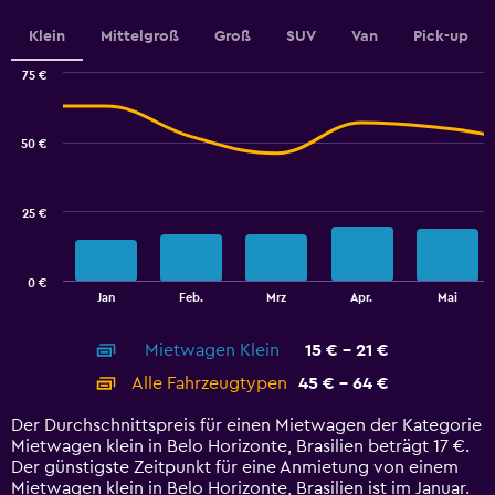
values.
Range:
Klein
Mittelgroß
Groß
SUV
Van
Pick-up
0
to
75 €
3.6.
Combination
Chart
graphic.
chart
with
50 €
2
data
series.
25 €
The
chart
has
0 €
1
End
Jan
Feb.
Mrz
Apr.
Mai
of
X
interactive
axis
chart
Mietwagen Klein
15 € - 21 €
displaying
categories.
Alle Fahrzeugtypen
45 € - 64 €
Range:
14
Der Durchschnittspreis für einen Mietwagen der Kategorie
categories.
Mietwagen klein in Belo Horizonte, Brasilien beträgt 17 €.
The
Der günstigste Zeitpunkt für eine Anmietung von einem
chart
Mietwagen klein in Belo Horizonte, Brasilien ist im Januar.