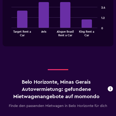
Bar
Chart
graphic.
chart
2.4
with
4
1.2
bars.
The
0
Target Rent a
Avis
Alugue Brasil
King Rent a
chart
End
Car
Rent a Car
Car
of
has
interactive
1
chart
X
axis
displaying
categories.
Range:
4
categories.
Belo Horizonte, Minas Gerais
The
chart
Autovermietung: gefundene
has
Mietwagenangebote auf momondo
1
Y
Finde den passenden Mietwagen in Belo Horizonte für dich
axis
displaying