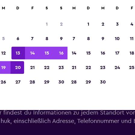
M
D
F
S
S
M
D
M
D
F
In der Kategorie „Europas beste Reise-App“ 
Sieger 2023 gekürt
1
2
1
2
3
4
5
6
7
8
9
7
8
9
10
11
12
13
14
15
16
14
15
16
17
18
19
20
21
22
23
21
22
23
24
25
26
27
28
29
30
28
29
30
Windhuk Bidvest Standor
r findest du Informationen zu jedem Standort von
huk, einschließlich Adresse, Telefonnummer und