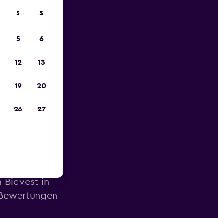
S
S
zum
5
6
12
13
19
20
26
27
te
 Bidvest in
 Bewertungen