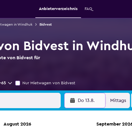
Anbieterverzeichnis
FAQ
etwagen in Windhuk
Bidvest
von Bidvest in Windh
te von Bidvest für
-65
Nur Mietwagen von Bidvest
Do 13.8.
Mittags
August 2026
September 202