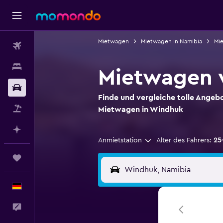
Mietwagen
Mietwagen in Namibia
Mi
Flüge
Unterkünfte
Mietwagen 
Mietwagen
Finde und vergleiche tolle Angebo
Pauschalreisen
Mietwagen in Windhuk
Mit KI planen
Anmietstation
Alter des Fahrers:
25
Trips
Deutsch
Feedback