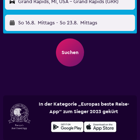
Grand Rapids, MI, USA - Grand Rapids (GRR)
So 16.8.
Mittags
-
So 23.8.
Mittags
Suchen
In der Kategorie „Europas beste Reise-
App“ zum Sieger 2023 gekürt