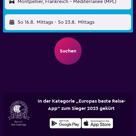
Montpellier, Frankreich - Méditerranée (MPL)
So 16.8.
Mittags
-
So 23.8.
Mittags
Suchen
In der Kategorie „Europas beste Reise-
App“ zum Sieger 2023 gekürt