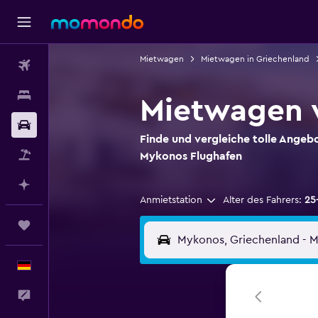
Mietwagen
Mietwagen in Griechenland
Flüge
Unterkünfte
Mietwagen 
Mietwagen
Finde und vergleiche tolle Angeb
Pauschalreisen
Mykonos Flughafen
Mit KI planen
Anmietstation
Alter des Fahrers:
25
Trips
Deutsch
Feedback