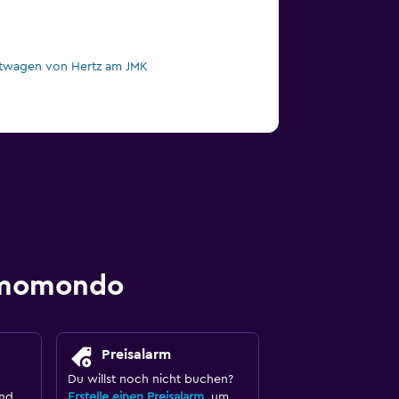
twagen von Hertz am JMK
t momondo
Preisalarm
Du willst noch nicht buchen?
und
Erstelle einen Preisalarm
, um