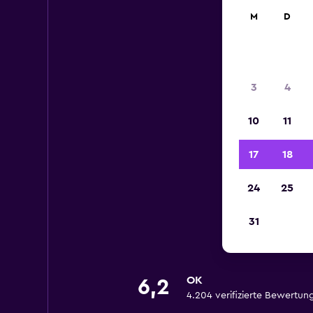
M
D
3
4
10
11
17
18
24
25
31
OK
6,2
4.204 verifizierte Bewertun