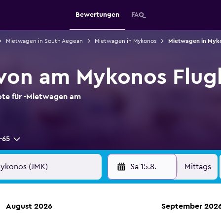
Bewertungen
FAQ
Mietwagen in South Aegean
Mietwagen in Mykonos
Mietwagen in Myko
von am Mykonos Flug
ote für -Mietwagen am
-65
Sa 15.8.
Mittags
August 2026
September 202