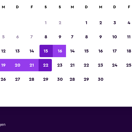
M
D
F
S
S
M
D
M
D
F
In der Kategorie „Europas beste Reise-App“ 
Sieger 2023 gekürt
1
2
1
2
3
4
5
6
7
8
9
7
8
9
10
11
12
13
14
15
16
14
15
16
17
18
19
20
21
22
23
21
22
23
24
25
26
27
28
29
30
28
29
30
Bewertungen für
gen