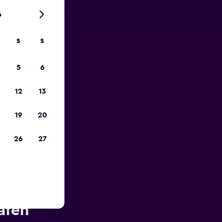
6
S
S
zum
5
6
12
13
19
20
26
27
in der
afen