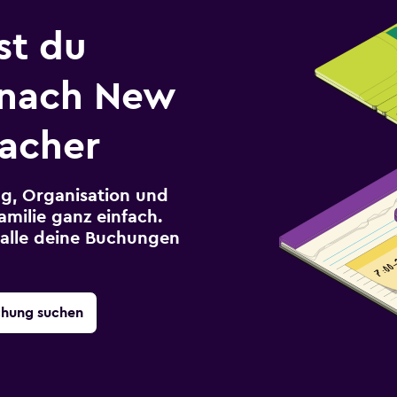
st du
 nach New
facher
g, Organisation und
milie ganz einfach.
r alle deine Buchungen
chung suchen