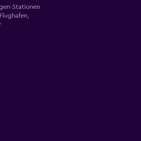
agen-Stationen
lughafen,
r