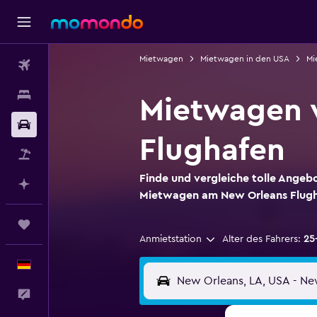
Mietwagen
Mietwagen in den USA
Mi
Flüge
Unterkünfte
Mietwagen 
Mietwagen
Flughafen
Pauschalreisen
Finde und vergleiche tolle Ange
Mit KI planen
Mietwagen am New Orleans Flug
Trips
Anmietstation
Alter des Fahrers:
25
Deutsch
Feedback