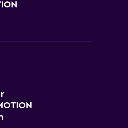
TION
r
 MOTION
n