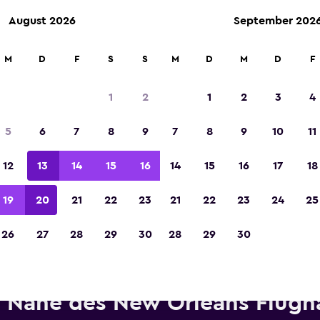
August 2026
September 202
M
D
F
S
S
M
D
M
D
F
In der Kategorie „Europas beste Reise-App“ 
Sieger 2023 gekürt
1
2
1
2
3
4
5
6
7
8
9
7
8
9
10
11
12
13
14
15
16
14
15
16
17
18
19
20
21
22
23
21
22
23
24
25
26
27
28
29
30
28
29
30
ietwagen von GREEN MOTION 
Nähe des New Orleans Flugh