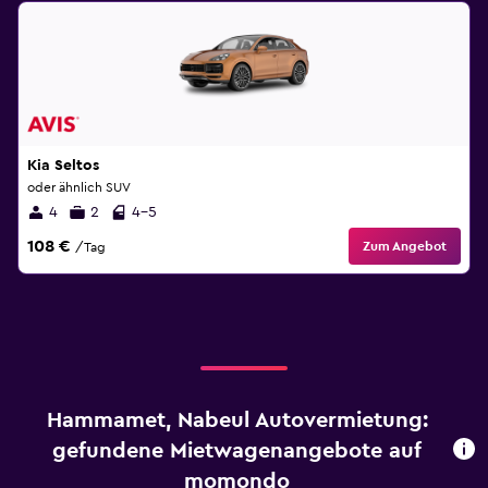
Kia Seltos
oder ähnlich SUV
4
2
4-5
108 €
Zum Angebot
/Tag
Hammamet, Nabeul Autovermietung:
gefundene Mietwagenangebote auf
momondo