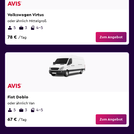
Volkswagen Virtus
oder ähnlich Mittelgroß
5
3
4-5
78 €
Zum Angebot
/Tag
Fiat Doblo
oder ähnlich Van
5
3
4-5
67 €
Zum Angebot
/Tag