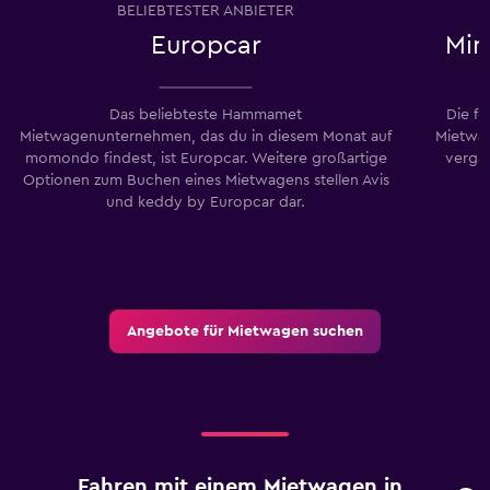
BELIEBTESTER ANBIETER
Europcar
Min
Das beliebteste Hammamet
Die f
Mietwagenunternehmen, das du in diesem Monat auf
Mietwa
momondo findest, ist Europcar. Weitere großartige
verga
Optionen zum Buchen eines Mietwagens stellen Avis
und keddy by Europcar dar.
Angebote für Mietwagen suchen
Fahren mit einem Mietwagen in