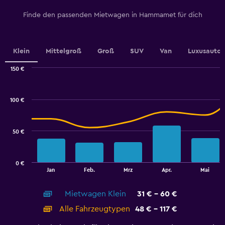
Finde den passenden Mietwagen in Hammamet für dich
Klein
Mittelgroß
Groß
SUV
Van
Luxusauto
150 €
Combination
Chart
graphic.
chart
with
100 €
2
data
series.
50 €
The
chart
has
0 €
1
End
Jan
Feb.
Mrz
Apr.
Mai
of
X
interactive
axis
chart
Mietwagen Klein
31 € - 60 €
displaying
categories.
Alle Fahrzeugtypen
48 € - 117 €
Range:
14