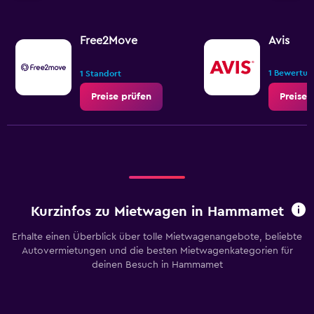
Free2Move
Avis
1 Bewertun
1 Standort
Preise prüfen
Preise 
Kurzinfos zu Mietwagen in Hammamet
Erhalte einen Überblick über tolle Mietwagenangebote, beliebte
Autovermietungen und die besten Mietwagenkategorien für
deinen Besuch in Hammamet