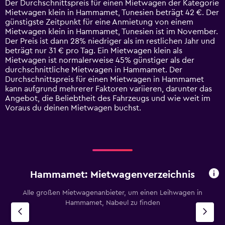
Der Durchschnittspreis für einen Mietwagen der Kategorie
categories.
Mietwagen klein in Hammamet, Tunesien beträgt 42 €. Der
The
günstigste Zeitpunkt für eine Anmietung von einem
chart
Mietwagen klein in Hammamet, Tunesien ist im November.
has
Der Preis ist dann 28% niedriger als im restlichen Jahr und
1
beträgt nur 31 € pro Tag. Ein Mietwagen klein als
Y
Mietwagen ist normalerweise 45% günstiger als der
axis
durchschnittliche Mietwagen in Hammamet. Der
displaying
Durchschnittspreis für einen Mietwagen in Hammamet
values.
kann aufgrund mehrerer Faktoren variieren, darunter das
Range:
Angebot, die Beliebtheit des Fahrzeugs und wie weit im
0
Voraus du deinen Mietwagen buchst.
to
150.
Hammamet: Mietwagenverzeichnis
Alle großen Mietwagenanbieter, um einen Leihwagen in
Hammamet, Nabeul zu finden