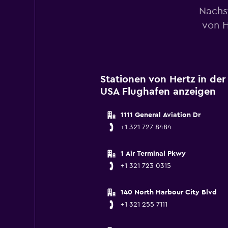
Nachs
von H
Stationen von Hertz in de
USA Flughafen anzeigen
1111 General Aviation Dr
+1 321 727 8484
1 Air Terminal Pkwy
+1 321 723 0315
140 North Harbour City Blvd
+1 321 255 7111