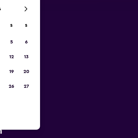
6
S
S
zum
5
6
12
13
19
20
26
27
he des
n