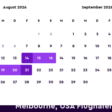
August 2026
September 202
M
D
F
S
S
M
D
M
D
F
In der Kategorie „Europas beste Reise-App“ 
Sieger 2023 gekürt
1
2
1
2
3
4
5
6
7
8
9
7
8
9
10
11
12
13
14
15
16
14
15
16
17
18
19
20
21
22
23
21
22
23
24
25
26
27
28
29
30
28
29
30
ietwagen von Hertz in der Nä
Melbourne, USA Flughafe