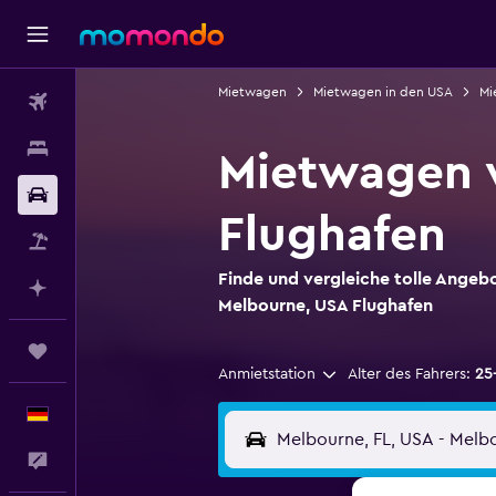
Mietwagen
Mietwagen in den USA
Mi
Flüge
Unterkünfte
Mietwagen 
Mietwagen
Flughafen
Pauschalreisen
Finde und vergleiche tolle Angeb
Mit KI planen
Melbourne, USA Flughafen
Trips
Anmietstation
Alter des Fahrers:
25
Deutsch
Feedback