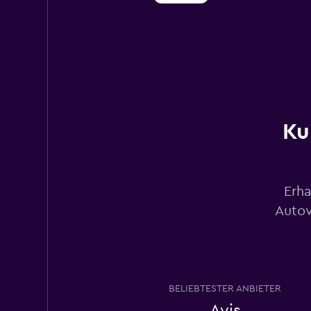
Dollar
1 Standort
Ku
Hertz
1 Standort
Erha
Autov
keddy by Europca
1 Standort
BELIEBTESTER ANBIETER
Avis