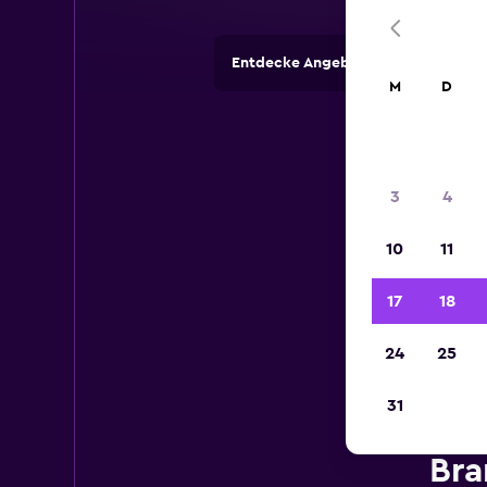
Entdecke Angebote von Autovermi
M
D
3
4
10
11
17
18
24
25
31
Bra