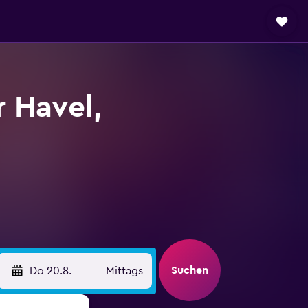
 Havel,
Suchen
Do 20.8.
Mittags