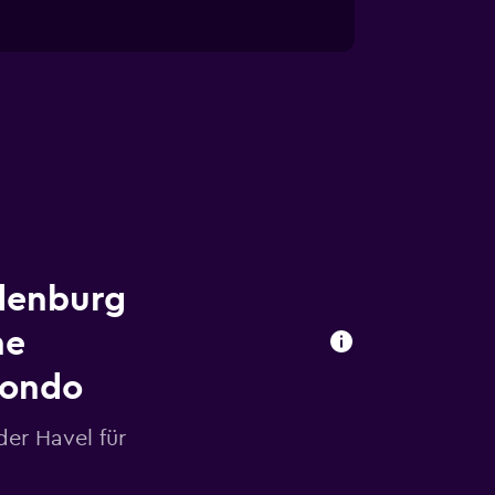
denburg
ne
mondo
er Havel für