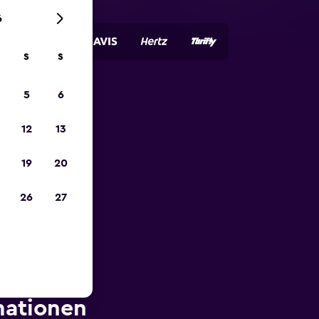
6
S
S
5
6
zum
12
13
19
20
26
27
mationen