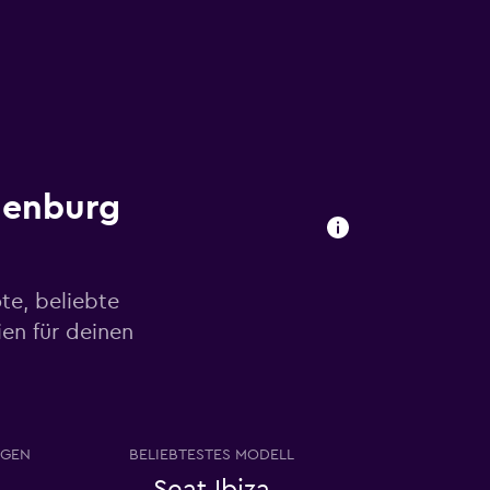
denburg
te, beliebte
en für deinen
AGEN
BELIEBTESTES MODELL
Seat Ibiza