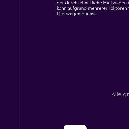
chart
der durchschnittliche Mietwagen i
has
kann aufgrund mehrerer Faktoren v
1
Mietwagen buchst.
Y
axis
displaying
values.
Range:
0
to
150.
Alle g