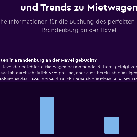
und Trends zu Mietwage
che Informationen für die Buchung des perfekten
Brandenburg an der Havel
en in Brandenburg an der Havel gebucht?
der Havel der beliebteste Mietwagen bei momondo-Nutzern, gefolgt v
avel ab durchschnittlich 57 € pro Tag, aber auch bereits ab günstige
denburg an der Havel, wobei du auch Preise ab günstigen 50 € pro Tag
Bar
Chart
graphic.
chart
with
2
bars.
The
chart
End