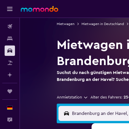
Mietwagen
Mietwagen in Deutschland
Flüge
Unterkünfte
Mietwagen i
Mietwagen
Brandenbur
Pauschalreisen
Suchst du nach günstigen Mietw
Mit KI planen
Brandenburg an der Havel? Suche
Trips
Anmietstation
Alter des Fahrers:
25
Deutsch
Feedback