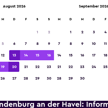
August 2026
September 202
etungen an über 70.000 Standorten mit momondo.
M
D
F
S
S
M
D
M
D
F
1
2
1
2
3
4
In der Kategorie „Europas beste Reise-App“ 
5
6
7
8
9
7
8
9
10
11
Sieger 2023 gekürt
12
13
14
15
16
14
15
16
17
18
19
20
21
22
23
21
22
23
24
25
26
27
28
29
30
28
29
30
ndenburg an der Havel: Infor