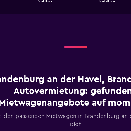
Seat Ibiza
Seat Ateca
of
has
interactive
1
chart
X
axis
displaying
categories.
Range:
2
categories.
The
chart
has
1
andenburg an der Havel, Bran
Y
axis
displaying
Autovermietung: gefunde
values.
Range:
Mietwagenangebote auf mo
0
to
e den passenden Mietwagen in Brandenburg an d
75.
dich