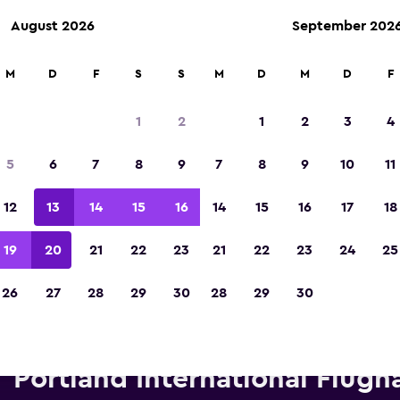
August 2026
September 202
M
D
F
S
S
M
D
M
D
F
In der Kategorie „Europas beste Reise-App“ 
Sieger 2023 gekürt
1
2
1
2
3
4
5
6
7
8
9
7
8
9
10
11
12
13
14
15
16
14
15
16
17
18
19
20
21
22
23
21
22
23
24
25
26
27
28
29
30
28
29
30
ietwagen von Hertz in der Nä
Portland International Flugh