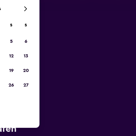
6
S
S
zum
5
6
12
13
19
20
26
27
he des
afen