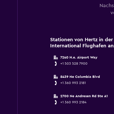
Nachs
v
Stationen von Hertz in de
International Flughafen a
7240 N.e. Airport Way
+1 503 528 7900
8439 Ne Columbia Blvd
+1 360 993 2181
2700 Ne Andresen Rd Ste A1
+1 360 993 2184