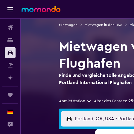
Mietwagen
Mietwagen in den USA
Mi
Flüge
Unterkünfte
Mietwagen v
Mietwagen
Flughafen
Pauschalreisen
Finde und vergleiche tolle Angeb
Mit KI planen
Portland International Flughafen
Trips
Anmietstation
Alter des Fahrers:
25
Deutsch
Feedback