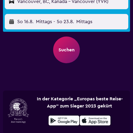
Vancouver, BC, Kanada - Vancouver (YVR)
So 16.8.
Mittags
-
So 23.8.
Mittags
Suchen
In der Kategorie „Europas beste Reise-
App“ zum Sieger 2023 gekürt