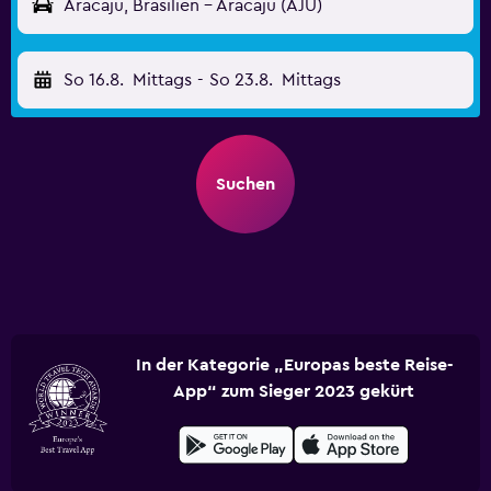
Aracaju, Brasilien - Aracaju (AJU)
So 16.8.
Mittags
-
So 23.8.
Mittags
Suchen
In der Kategorie „Europas beste Reise-
App“ zum Sieger 2023 gekürt