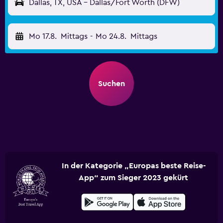
Dallas, TX, USA - Dallas/Fort Worth (DFW)
Mo 17.8.
Mittags
-
Mo 24.8.
Mittags
Suchen
In der Kategorie „Europas beste Reise-
App“ zum Sieger 2023 gekürt