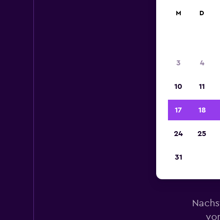
M
D
3
4
10
11
17
18
24
25
31
Mi
Nachs
von