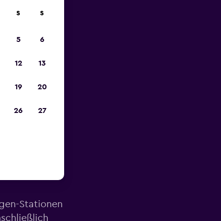
S
S
zum
5
6
12
13
19
20
26
27
Nähe des
agen-Stationen
schließlich