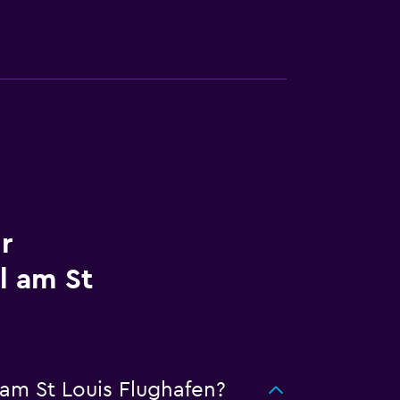
r
l am St
am St Louis Flughafen?