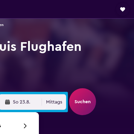
en
uis Flughafen
Suchen
So 23.8.
Mittags
6