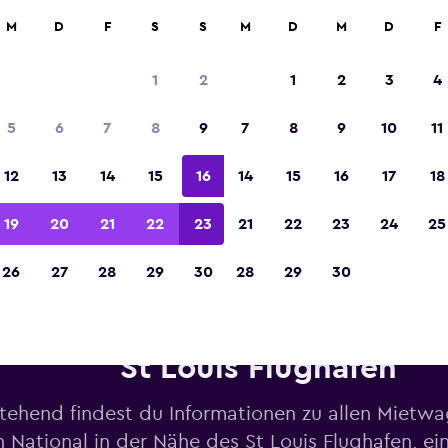
M
D
F
S
S
M
D
M
D
F
In der Kategorie „Europas beste Reise-App“ 
Sieger 2023 gekürt
1
2
1
2
3
4
5
6
7
8
9
7
8
9
10
11
12
13
14
15
16
14
15
16
17
18
19
20
21
22
23
21
22
23
24
25
26
27
28
29
30
28
29
30
etwagen von National in der 
St Louis Flughafen
tehend findest du Informationen zu allen Mietw
 National in der Nähe des St Louis Flughafen, ein