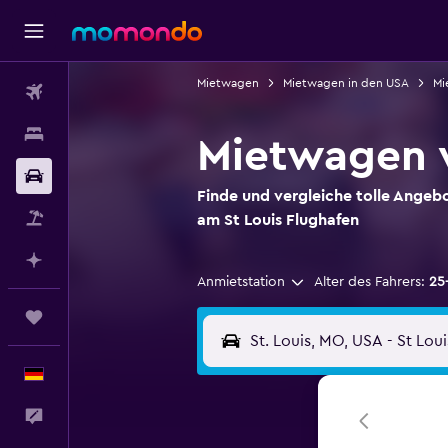
Mietwagen
Mietwagen in den USA
Mi
Flüge
Unterkünfte
Mietwagen v
Mietwagen
Finde und vergleiche tolle Angeb
Pauschalreisen
am St Louis Flughafen
Mit KI planen
Anmietstation
Alter des Fahrers:
25
Trips
Deutsch
Feedback