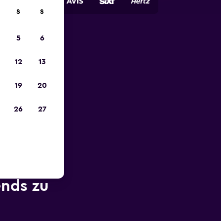
S
S
5
6
zum
12
13
19
20
26
27
ends zu