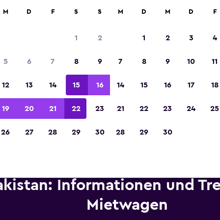
etungen an über 70.000 Standorten mit momondo.
M
D
F
S
S
M
D
M
D
F
1
2
1
2
3
4
In der Kategorie „Europas beste Reise-App“ 
5
6
7
8
9
7
8
9
10
11
Sieger 2023 gekürt
12
13
14
15
16
14
15
16
17
18
19
20
21
22
23
21
22
23
24
25
26
27
28
29
30
28
29
30
akistan: Informationen und Tr
Mietwagen