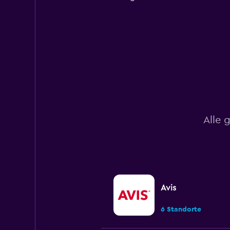
1
Y
axis
displaying
values.
Range:
0
to
180.
Alle 
Avis
6 Standorte