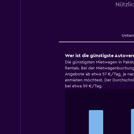
Nützli
Unter
Wer ist die günstigste Autover
Die günstigsten Mietwagen in Pakist
Rentals. Bei der Mietwagenbuchung b
Angebote ab etwa 57 €/Tag, je na
anmieten möchtest. Der Durchschnitt
bei etwa 59 €/Tag.
Bar
Chart
graphic.
chart
with
3
bars.