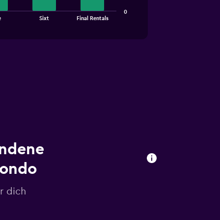
0
e
Sixt
Final Rentals
undene
mondo
r dich