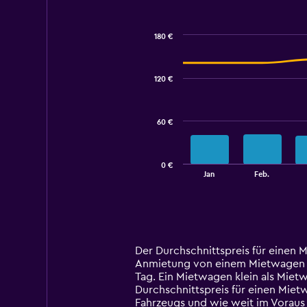
180 €
Combination
Chart
graphic.
chart
with
120 €
2
data
series.
60 €
The
chart
has
0 €
1
End
Jan
Feb.
of
X
interactive
axis
chart
displaying
categories.
Range:
14
Der Durchschnittspreis für einen M
categories.
Anmietung von einem Mietwagen klein
The
Tag. Ein Mietwagen klein als Miet
chart
Durchschnittspreis für einen Miet
has
Fahrzeugs und wie weit im Voraus