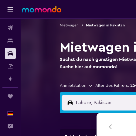
Mietwagen
Mietwagen in Pakistan
Flüge
Unterkünfte
Mietwagen i
Mietwagen
Suchst du nach günstigen Mietwa
Pauschalreisen
Suche hier auf momondo!
Mit KI planen
Anmietstation
Alter des Fahrers:
25
Trips
Deutsch
Feedback