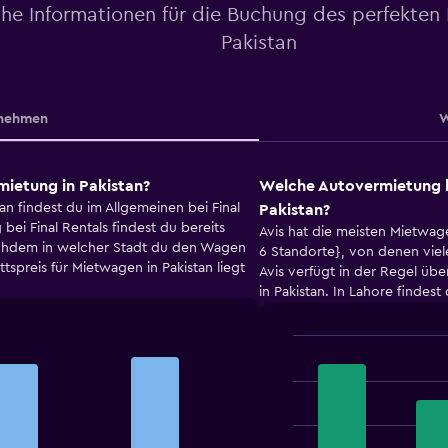
che Informationen für die Buchung des perfekten
Pakistan
nehmen
W
mietung in Pakistan?
Welche Autovermietung h
an findest du im Allgemeinen bei Final
Pakistan?
ei Final Rentals findest du bereits
Avis hat die meisten Mietwag
chdem in welcher Stadt du den Wagen
6 Standorte}, von denen viele
spreis für Mietwagen in Pakistan liegt
Avis verfügt in der Regel übe
in Pakistan. In Lahore findest
Bar
Chart
graphic.
chart
with
4
bars.