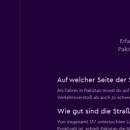
3 Standorte
Hertz
Erf
6 Standorte
Paki
Classique Car Rent
Auf welcher Seite der 
2 Standorte
Als Fahrer in Pakistan musst du au
Verkehrsverstoß als auch zu schwe
Shouqi
Wie gut sind die Straß
2 Standorte
Von insgesamt 137 untersuchten Län
Punktzahl ist, erhielt Pakistan die