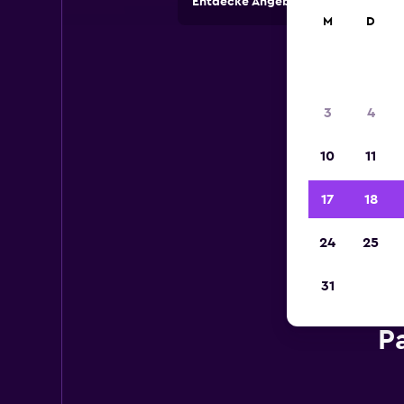
Entdecke Angebote von Autovermi
M
D
3
4
10
11
17
18
24
25
31
P