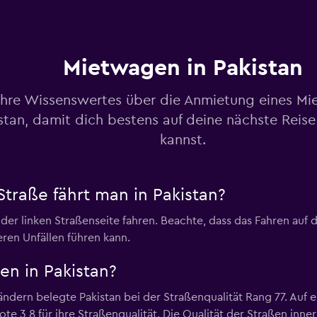
Preise prüfen
Mietwagen in Pakistan
Preise prüfen
ahre Wissenswertes über die Anmietung eines Mi
stan, damit dich bestens auf deine nächste Reise
kannst.
als
Preise prüfen
Straße fährt man in Pakistan?
f der linken Straßenseite fahren. Beachte, dass das Fahren au
ren Unfällen führen kann.
en in Pakistan?
Preise prüfen
dern belegte Pakistan bei der Straßenqualität Rang 77. Auf ein
 Note 3,8 für ihre Straßenqualität. Die Qualität der Straßen in