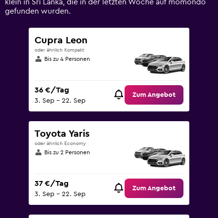
klein in Sri Lanka, die in der letzten Woche auf momondo
150.
gefunden wurden.
Cupra Leon
oder ähnlich Kompakt
Bis zu 4 Personen
36 €/Tag
Zum Angebot
3. Sep – 22. Sep
Toyota Yaris
oder ähnlich Economy
Bis zu 2 Personen
37 €/Tag
Zum Angebot
3. Sep – 22. Sep