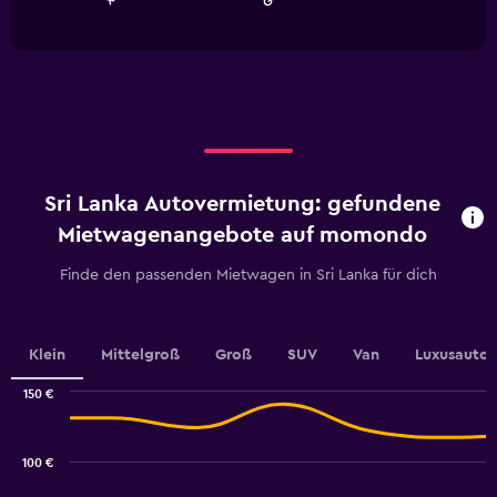
of
has
interactive
1
chart
X
axis
displaying
categories.
Range:
5
categories.
Sri Lanka Autovermietung: gefundene
The
chart
Mietwagenangebote auf momondo
has
1
Finde den passenden Mietwagen in Sri Lanka für dich
Y
axis
displaying
values.
Klein
Mittelgroß
Groß
SUV
Van
Luxusauto
Range:
0
150 €
Combination
to
Chart
graphic.
chart
45.
with
100 €
2
data