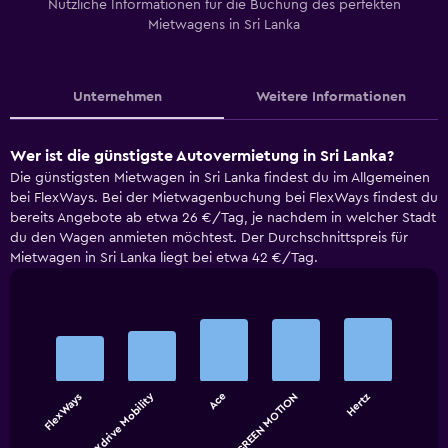
Nützliche Informationen für die Buchung des perfekten
Mietwagens in Sri Lanka
Unternehmen
Weitere Informationen
Wer ist die günstigste Autovermietung in Sri Lanka?
Die günstigsten Mietwagen in Sri Lanka findest du im Allgemeinen
bei FlexWays. Bei der Mietwagenbuchung bei FlexWays findest du
bereits Angebote ab etwa 26 €/Tag, je nachdem in welcher Stadt
du den Wagen anmieten möchtest. Der Durchschnittspreis für
Mietwagen in Sri Lanka liegt bei etwa 42 €/Tag.
Bar
Chart
graphic.
chart
with
5
bars.
Xdrive Mobility
FlexWays
Ace
GREEN MOTION
Hertz
The
chart
End