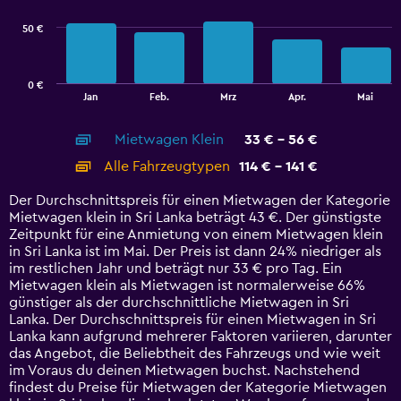
series.
50 €
The
chart
has
0 €
1
End
Jan
Feb.
Mrz
Apr.
Mai
of
X
interactive
axis
chart
Mietwagen Klein
33 € - 56 €
displaying
categories.
Alle Fahrzeugtypen
114 € - 141 €
Range:
14
Der Durchschnittspreis für einen Mietwagen der Kategorie
categories.
Mietwagen klein in Sri Lanka beträgt 43 €. Der günstigste
The
Zeitpunkt für eine Anmietung von einem Mietwagen klein
chart
in Sri Lanka ist im Mai. Der Preis ist dann 24% niedriger als
has
im restlichen Jahr und beträgt nur 33 € pro Tag. Ein
1
Mietwagen klein als Mietwagen ist normalerweise 66%
Y
günstiger als der durchschnittliche Mietwagen in Sri
axis
Lanka. Der Durchschnittspreis für einen Mietwagen in Sri
displaying
Lanka kann aufgrund mehrerer Faktoren variieren, darunter
values.
das Angebot, die Beliebtheit des Fahrzeugs und wie weit
Range:
im Voraus du deinen Mietwagen buchst. Nachstehend
0
findest du Preise für Mietwagen der Kategorie Mietwagen
to