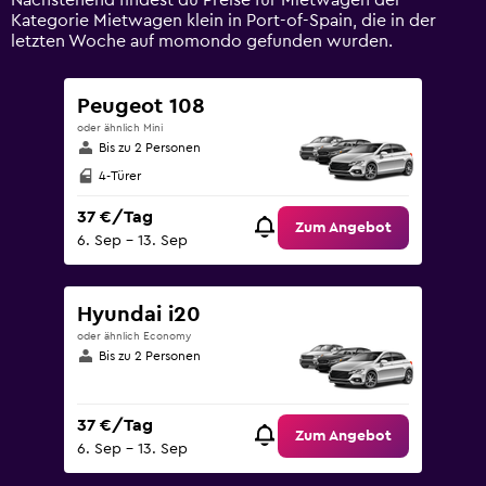
Nachstehend findest du Preise für Mietwagen der
120.
Kategorie Mietwagen klein in Port-of-Spain, die in der
letzten Woche auf momondo gefunden wurden.
Peugeot 108
oder ähnlich Mini
Bis zu 2 Personen
4-Türer
37 €/Tag
Zum Angebot
6. Sep – 13. Sep
Hyundai i20
oder ähnlich Economy
Bis zu 2 Personen
37 €/Tag
Zum Angebot
6. Sep – 13. Sep