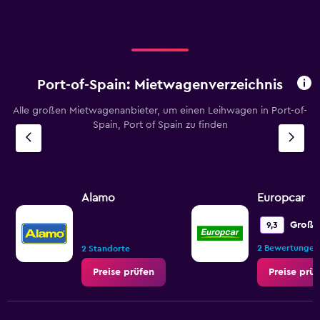
Port-of-Spain: Mietwagenverzeichnis
Alle großen Mietwagenanbieter, um einen Leihwagen in Port-of-
Spain, Port of Spain zu finden
Alamo
Europcar
Großa
9,3
2 Bewertungen
2 Standorte
Preise prüfen
Preise prü