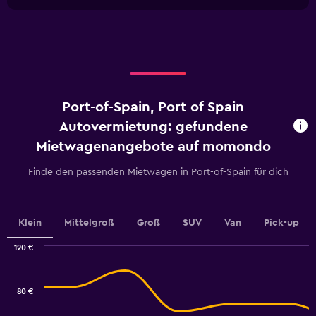
1
chart
X
axis
displaying
categories.
Range:
4
categories.
Port-of-Spain, Port of Spain
The
chart
Autovermietung: gefundene
has
Mietwagenangebote auf momondo
1
Y
Finde den passenden Mietwagen in Port-of-Spain für dich
axis
displaying
values.
Range:
Klein
Mittelgroß
Groß
SUV
Van
Pick-up
0
to
120 €
30.
Combination
Chart
graphic.
chart
with
80 €
2
data