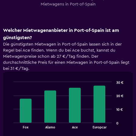
Mietwagens in Port-of-Spain
Welcher Mietwagenanbieter in Port-of-Spain ist am
günstigsten?
Die günstigsten Mietwagen in Port-of-Spain lassen sich in der
Regel bei Ace finden. Wenn du bei Ace buchst, kannst du
Mietwagenpreise schon ab 27 €/Tag finden. Der
durchschnittliche Preis für einen Mietwagen in Port-of-Spain liegt
bei 31 €/Tag.
30 €
Bar
Chart
graphic.
chart
20 €
with
4
bars.
10 €
The
0
chart
End
Fox
Alamo
Ace
Europcar
of
has
interactive