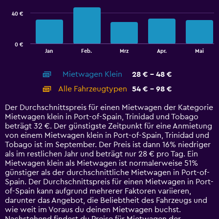
series.
40 €
The
chart
has
0 €
1
End
Jan
Feb.
Mrz
Apr.
Mai
of
X
interactive
axis
chart
Mietwagen Klein
28 € - 48 €
displaying
categories.
Alle Fahrzeugtypen
54 € - 98 €
Range:
14
Der Durchschnittspreis für einen Mietwagen der Kategorie
categories.
Mietwagen klein in Port-of-Spain, Trinidad und Tobago
The
beträgt 32 €. Der günstigste Zeitpunkt für eine Anmietung
chart
von einem Mietwagen klein in Port-of-Spain, Trinidad und
has
Tobago ist im September. Der Preis ist dann 16% niedriger
1
als im restlichen Jahr und beträgt nur 28 € pro Tag. Ein
Y
Mietwagen klein als Mietwagen ist normalerweise 51%
axis
günstiger als der durchschnittliche Mietwagen in Port-of-
displaying
Spain. Der Durchschnittspreis für einen Mietwagen in Port-
values.
of-Spain kann aufgrund mehrerer Faktoren variieren,
Range:
darunter das Angebot, die Beliebtheit des Fahrzeugs und
0
wie weit im Voraus du deinen Mietwagen buchst.
to