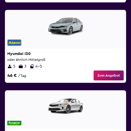
Hyundai i30
oder ähnlich Mittelgroß
5
3
4-5
46 €
Zum Angebot
/Tag