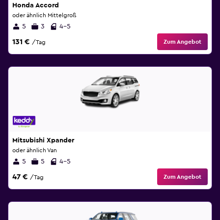
Honda Accord
oder ähnlich Mittelgroß
5
3
4-5
131 €
Zum Angebot
/Tag
Mitsubishi Xpander
oder ähnlich Van
5
5
4-5
47 €
Zum Angebot
/Tag