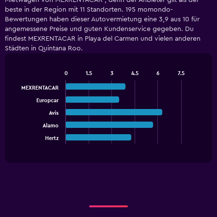
Mietwagen von MEXRENTACAR , denn der Anbieter gilt als der
Range:
beste in der Region mit 11 Standorten. 195 momondo-
4
Bewertungen haben dieser Autovermietung eine 3,9 aus 10 für
categories.
angemessene Preise und guten Kundenservice gegeben. Du
The
findest MEXRENTACAR in Playa del Carmen und vielen anderen
chart
has
Städten in Quintana Roo.
1
Y
0
1.5
3
4.5
6
7.5
axis
Bar
Chart
displaying
graphic.
chart
MEXRENTACAR
values.
with
Europcar
5
Range:
bars.
0
Avis
to
Alamo
The
15.
chart
Hertz
End
of
has
interactive
1
chart
X
axis
displaying
categories.
Range:
5