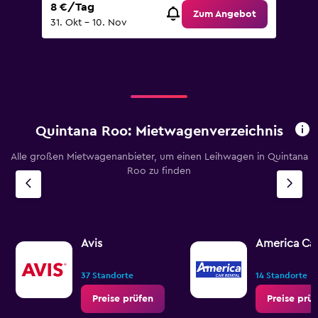
8 €/Tag
Zum Angebot
31. Okt – 10. Nov
Quintana Roo: Mietwagenverzeichnis
Alle großen Mietwagenanbieter, um einen Leihwagen in Quintana
Roo zu finden
Avis
America Car
37 Standorte
14 Standorte
Preise prüfen
Preise prü