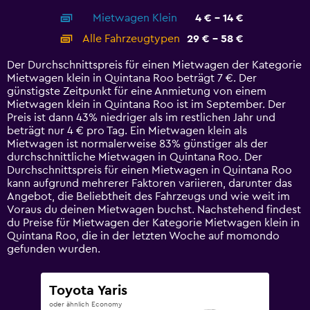
axis
chart
Mietwagen Klein
4 € - 14 €
displaying
categories.
Alle Fahrzeugtypen
29 € - 58 €
Range:
14
Der Durchschnittspreis für einen Mietwagen der Kategorie
categories.
Mietwagen klein in Quintana Roo beträgt 7 €. Der
The
günstigste Zeitpunkt für eine Anmietung von einem
chart
Mietwagen klein in Quintana Roo ist im September. Der
has
Preis ist dann 43% niedriger als im restlichen Jahr und
1
beträgt nur 4 € pro Tag. Ein Mietwagen klein als
Y
Mietwagen ist normalerweise 83% günstiger als der
axis
durchschnittliche Mietwagen in Quintana Roo. Der
displaying
Durchschnittspreis für einen Mietwagen in Quintana Roo
values.
kann aufgrund mehrerer Faktoren variieren, darunter das
Range:
Angebot, die Beliebtheit des Fahrzeugs und wie weit im
0
Voraus du deinen Mietwagen buchst. Nachstehend findest
to
du Preise für Mietwagen der Kategorie Mietwagen klein in
75.
Quintana Roo, die in der letzten Woche auf momondo
gefunden wurden.
Toyota Yaris
oder ähnlich Economy