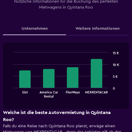
Nützliche Informationen für die Buchung des perfekten
Mietwagens in Quintana Roo
Unternehmen
Weitere Informationen
15 €
Bar
Chart
graphic.
chart
10 €
with
4
5 €
bars.
The
0
Sixt
America Car
FlexWays
MEXRENTACAR
chart
End
Rental
of
has
interactive
1
chart
X
Welche ist die beste Autovermietung in Quintana
axis
Roo?
displaying
Falls du eine Reise nach Quintana Roo planst, erwäge einen
categories.