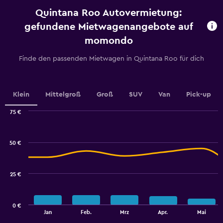
categories.
Quintana Roo Autovermietung:
The
chart
gefundene Mietwagenangebote auf
has
momondo
1
Y
Finde den passenden Mietwagen in Quintana Roo für dich
axis
displaying
values.
Range:
Klein
Mittelgroß
Groß
SUV
Van
Pick-up
0
to
75 €
75.
Combination
Chart
graphic.
chart
with
50 €
2
data
series.
25 €
The
chart
has
0 €
1
End
Jan
Feb.
Mrz
Apr.
Mai
of
X
interactive