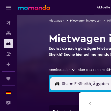
Aktuell
Mietwagen
Mietwagen in Ägypten
Mi
Flüge
Unterkünfte
Mietwagen i
Mietwagen
Suchst du nach günstigen Mietwa
Pauschalreisen
Sheikh? Suche hier auf momondo!
Mit KI planen
Anmietstation
Alter des Fahrers:
25
Trips
Deutsch
Feedback