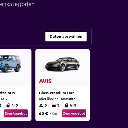
genkategorien
Daten auswählen
-size SUV
Class Premium Car
h SUV
oder ähnlich Luxusauto
2
4-5
5
5
4-5
65 €
Zum Angebot
Zum Angebot
/Tag