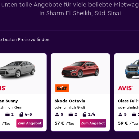
 unten tolle Angebote für viele beliebte Mietwa
in Sharm El-Sheikh, Süd-Sinai
 besten Preise zu finden.
san Sunny
Skoda Octavia
Class Full
ähnlich Klein
oder ähnlich Groß
oder ähnlic
2
4-5
5
2
2/4
5
€
57 €
59 €
Zum Angebot
Zum Angebot
/Tag
/Tag
/Tag