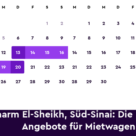
etungen an über 70.000 Standorten mit momondo.
M
D
F
S
S
M
D
M
D
F
1
2
1
2
3
4
In der Kategorie „Europas beste Reise-App“ 
5
6
7
8
9
7
8
9
10
11
Sieger 2023 gekürt
12
13
14
15
16
14
15
16
17
18
19
20
21
22
23
21
22
23
24
25
26
27
28
29
30
28
29
30
arm El-Sheikh, Süd-Sinai: Die
Angebote für Mietwagen