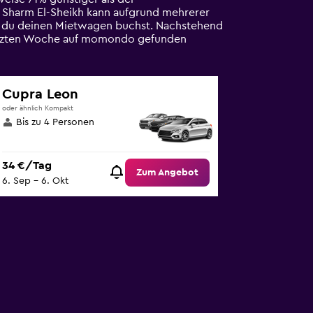
n Sharm El-Sheikh kann aufgrund mehrerer
us du deinen Mietwagen buchst. Nachstehend
r letzten Woche auf momondo gefunden
Cupra Leon
oder ähnlich Kompakt
Bis zu 4 Personen
34 €/Tag
Zum Angebot
6. Sep – 6. Okt