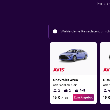
Finde
Wähle deine Reisedaten, um die
Chevrolet Aveo
Nis
oder ähnlich Klein
oder 
2
2
4-5
4
16 €
19 
Zum Angebot
/Tag