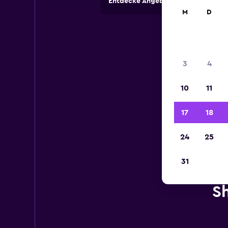
Entdecke Angebote von Autovermi
M
D
3
4
10
11
17
18
24
25
31
Sh