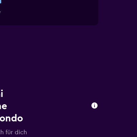
r
i
ne
mondo
h für dich