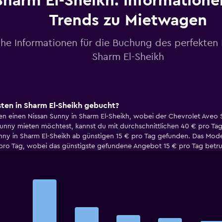
Sharm El-Sheikh: Information
Trends zu Mietwagen
che Informationen für die Buchung des perfekten
Sharm El-Sheikh
en in Sharm El-Sheikh gebucht?
 einen Nissan Sunny in Sharm El-Sheikh, wobei der Chevrolet Aveo S
unny mieten möchtest, kannst du mit durchschnittlichen 40 € pro Ta
ny in Sharm El-Sheikh ab günstigen 15 € pro Tag gefunden. Das Mode
€ pro Tag, wobei das günstigste gefundene Angebot 15 € pro Tag betr
Bar
Chart
graphic.
chart
with
5
bars.