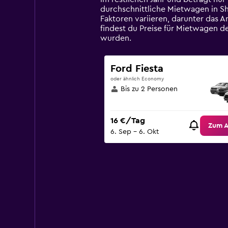
chart
durchschnittliche Mietwagen in Sh
has
Faktoren variieren, darunter das 
1
findest du Preise für Mietwagen d
Y
wurden.
axis
displaying
values.
Ford Fiesta
Range:
oder ähnlich Economy
0
Bis zu 2 Personen
to
120.
16 €/Tag
Zum 
6. Sep – 6. Okt