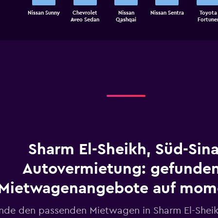
The
Nissan Sunny
Chevrolet
Nissan
Nissan Sentra
Toyota
chart
End
Aveo Sedan
Qashqai
Fortune
of
has
interactive
1
chart
X
axis
displaying
categories.
Range:
5
categories.
The
chart
has
1
Sharm El-Sheikh, Süd-Sina
Y
axis
displaying
Autovermietung: gefunde
values.
Range:
Mietwagenangebote auf mo
0
to
inde den passenden Mietwagen in Sharm El-Sheik
60.