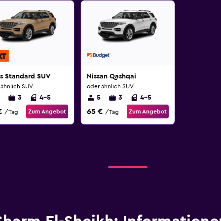
ss Standard SUV
Nissan Qashqai
 ähnlich SUV
oder ähnlich SUV
3
4-5
5
3
4-5
€
65 €
Zum Angebot
Zum Angebot
/Tag
/Tag