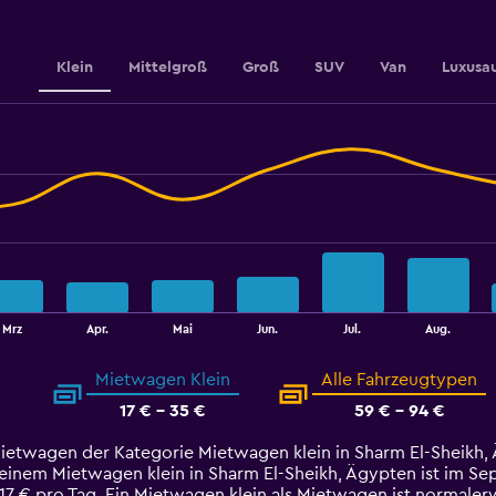
Klein
Mittelgroß
Groß
SUV
Van
Luxusa
Mrz
Apr.
Mai
Jun.
Jul.
Aug.
Mietwagen Klein
Alle Fahrzeugtypen
17 € - 35 €
59 € - 94 €
Mietwagen der Kategorie Mietwagen klein in Sharm El-Sheikh, 
einem Mietwagen klein in Sharm El-Sheikh, Ägypten ist im Sept
 17 € pro Tag. Ein Mietwagen klein als Mietwagen ist normaler