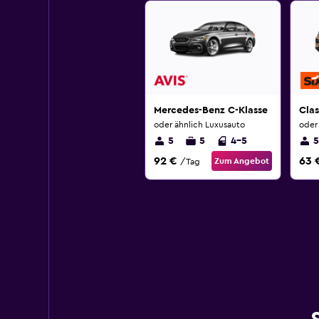
Mercedes-Benz C-Klasse
Cla
oder ähnlich Luxusauto
oder
5
5
4-5
5
92 €
63 
Zum Angebot
/Tag