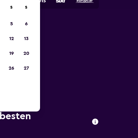
S
S
5
6
zum
12
13
19
20
26
27
 besten