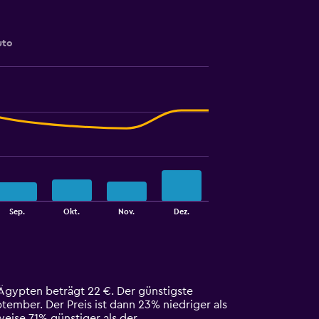
uto
Sep.
Okt.
Nov.
Dez.
Ägypten beträgt 22 €. Der günstigste
ember. Der Preis ist dann 23% niedriger als
weise 71% günstiger als der