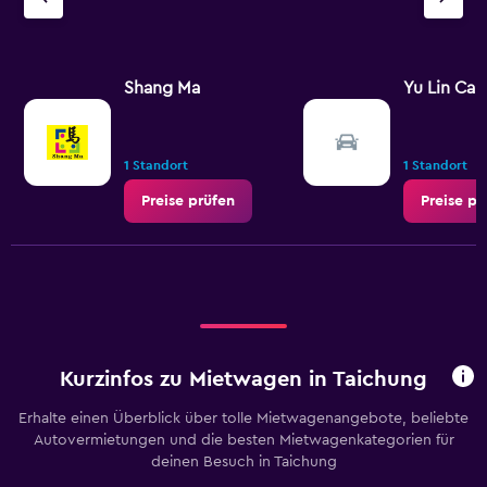
Shang Ma
Yu Lin Car
1 Standort
1 Standort
Preise prüfen
Preise pr
Kurzinfos zu Mietwagen in Taichung
Erhalte einen Überblick über tolle Mietwagenangebote, beliebte
Autovermietungen und die besten Mietwagenkategorien für
deinen Besuch in Taichung