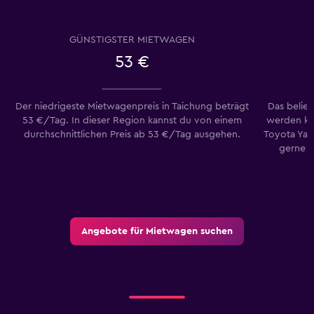
GÜNSTIGSTER MIETWAGEN
53 €
Der niedrigeste Mietwagenpreis in Taichung beträgt
Das belie
53 €/Tag. In dieser Region kannst du von einem
werden ka
durchschnittlichen Preis ab 53 €/Tag ausgehen.
Toyota Yari
gerne T
Angebote für Mietwagen suchen