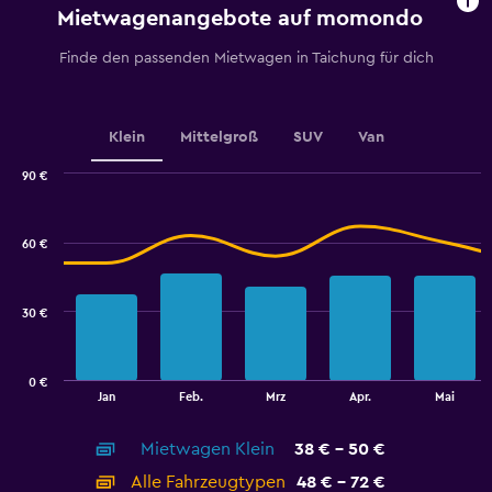
chart
Mietwagenangebote auf momondo
has
1
Finde den passenden Mietwagen in Taichung für dich
Y
axis
displaying
values.
Klein
Mittelgroß
SUV
Van
Range:
0
90 €
Combination
to
Chart
graphic.
chart
75.
with
60 €
2
data
series.
30 €
The
chart
has
0 €
1
End
Jan
Feb.
Mrz
Apr.
Mai
of
X
interactive
axis
chart
Mietwagen Klein
38 € - 50 €
displaying
categories.
Alle Fahrzeugtypen
48 € - 72 €