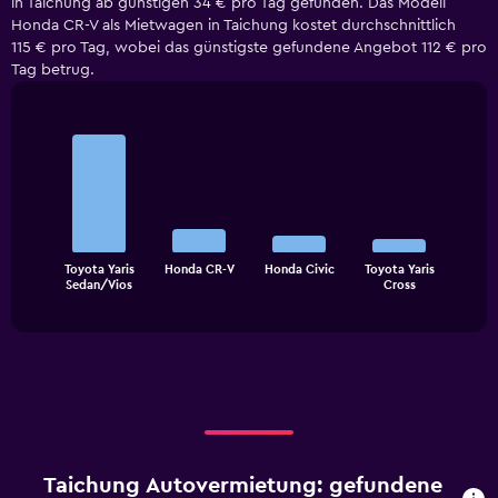
in Taichung ab günstigen 34 € pro Tag gefunden. Das Modell
Honda CR-V als Mietwagen in Taichung kostet durchschnittlich
115 € pro Tag, wobei das günstigste gefundene Angebot 112 € pro
Tag betrug.
Bar
Chart
graphic.
chart
with
4
bars.
The
Toyota Yaris
Honda CR-V
Honda Civic
Toyota Yaris
chart
End
Sedan/Vios
Cross
of
has
interactive
1
chart
X
axis
displaying
categories.
Range:
4
categories.
Taichung Autovermietung: gefundene
The