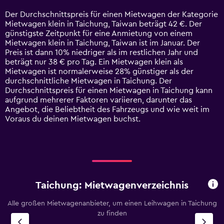
Range:
14
Der Durchschnittspreis für einen Mietwagen der Kategorie
categories.
Mietwagen klein in Taichung, Taiwan beträgt 42 €. Der
The
günstigste Zeitpunkt für eine Anmietung von einem
chart
Mietwagen klein in Taichung, Taiwan ist im Januar. Der
has
Preis ist dann 10% niedriger als im restlichen Jahr und
1
beträgt nur 38 € pro Tag. Ein Mietwagen klein als
Y
Mietwagen ist normalerweise 28% günstiger als der
axis
durchschnittliche Mietwagen in Taichung. Der
displaying
Durchschnittspreis für einen Mietwagen in Taichung kann
values.
aufgrund mehrerer Faktoren variieren, darunter das
Range:
Angebot, die Beliebtheit des Fahrzeugs und wie weit im
0
Voraus du deinen Mietwagen buchst.
to
90.
Taichung: Mietwagenverzeichnis
Alle großen Mietwagenanbieter, um einen Leihwagen in Taichung
zu finden