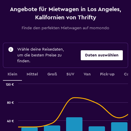
Angebote für Mietwagen in Los Angeles,
Kalifornien von Thrifty
Finde den perfekten Mietwagen auf momondo
Wähle deine Reisedaten,
um die besten Preise zu
Daten auswählen
finden.
Klein
Mittel
Groß
SUV
Van
Pick-up
Cab
120 €
Combination
Chart
graphic.
chart
with
80 €
2
data
series.
40 €
The
chart