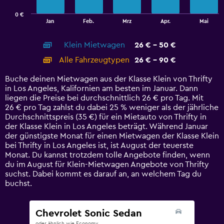
has
0 €
1
End
Jan
Feb.
Mrz
Apr.
Mai
of
X
interactive
axis
chart
Klein Mietwagen
26 € - 50 €
displaying
categories.
Alle Fahrzeugtypen
26 € - 90 €
Range:
14
Buche deinen Mietwagen aus der Klasse Klein von Thrifty
categories.
in Los Angeles, Kalifornien am besten im Januar. Dann
The
liegen die Preise bei durchschnittlich 26 € pro Tag. Mit
chart
26 € pro Tag zahlst du dabei 25 % weniger als der jährliche
has
Durchschnittspreis (35 €) für ein Mietauto von Thrifty in
1
der Klasse Klein in Los Angeles beträgt. Während Januar
Y
der günstigste Monat für einen Mietwagen der Klasse Klein
axis
bei Thrifty in Los Angeles ist, ist August der teuerste
displaying
Monat. Du kannst trotzdem tolle Angebote finden, wenn
values.
du im August für Klein-Mietwagen Angebote von Thrifty
Range:
suchst. Dabei kommt es darauf an, an welchem Tag du
0
buchst.
to
120.
Chevrolet Sonic Sedan
oder ähnlich wie Economy