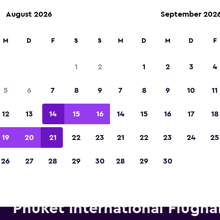
August 2026
September 202
M
D
F
S
S
M
D
M
D
F
In der Kategorie „Europas beste Reise-App“ 
Sieger 2023 gekürt
1
2
1
2
3
4
5
6
7
8
9
7
8
9
10
11
12
13
14
15
16
14
15
16
17
18
19
20
21
22
23
21
22
23
24
25
26
27
28
29
30
28
29
30
etwagen von Thrifty in der N
Phuket International Flugha