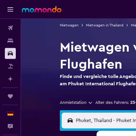
Mietwagen
Mietwagen in Thailand
Mi
Flüge
Unterkünfte
Mietwagen v
Mietwagen
Flughafen
Pauschalreisen
Finde und vergleiche tolle Angeb
Mit KI planen
am Phuket International Flughafe
Trips
Anmietstation
Alter des Fahrers:
25
Deutsch
Feedback