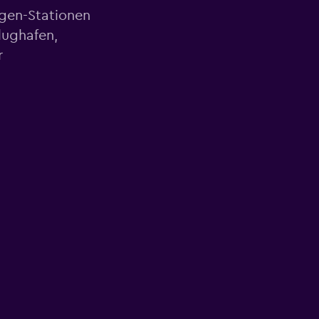
agen-Stationen
lughafen,
r