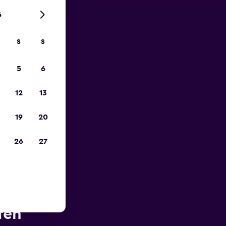
6
S
S
zum
5
6
12
13
19
20
26
27
ähe des
fen