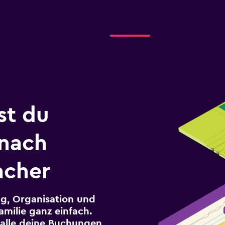
st du
 nach
acher
g, Organisation und
milie ganz einfach.
r alle deine Buchungen