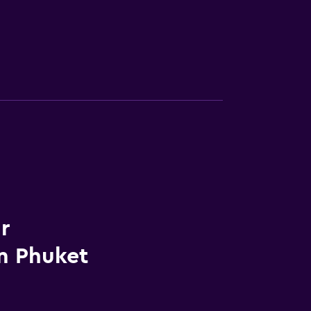
r
m Phuket