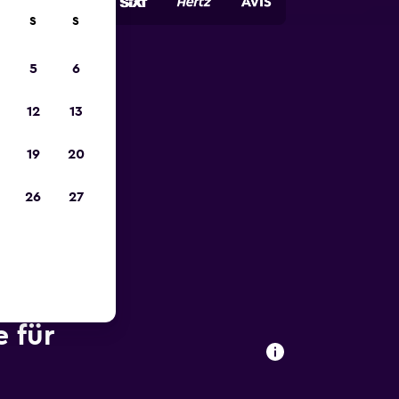
S
S
5
6
zum
12
13
19
20
26
27
 für