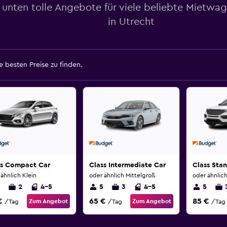
 unten tolle Angebote für viele beliebte Mietwa
in Utrecht
 besten Preise zu finden.
ss Compact Car
Class Intermediate Car
Class Sta
ähnlich Klein
oder ähnlich Mittelgroß
oder ähnlich
2
4-5
5
3
4-5
5
€
65 €
85 €
Zum Angebot
Zum Angebot
/Tag
/Tag
/Tag