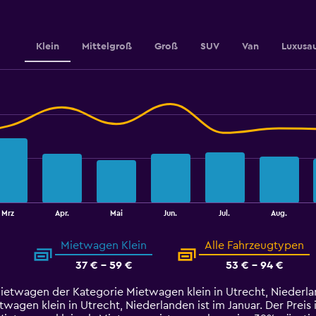
to
3.6.
Klein
Mittelgroß
Groß
SUV
Van
Luxusa
Mrz
Apr.
Mai
Jun.
Jul.
Aug.
Mietwagen Klein
Alle Fahrzeugtypen
37 € - 59 €
53 € - 94 €
Mietwagen der Kategorie Mietwagen klein in Utrecht, Niederla
agen klein in Utrecht, Niederlanden ist im Januar. Der Preis i