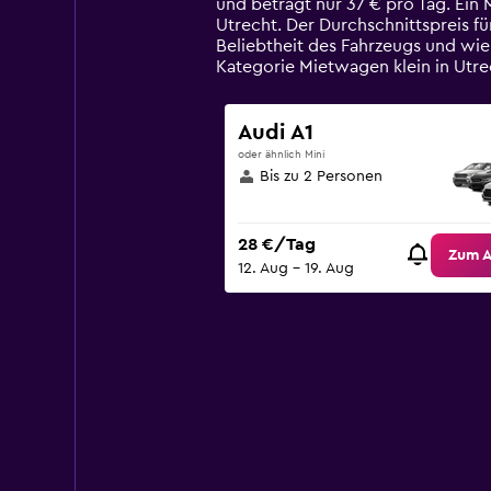
und beträgt nur 37 € pro Tag. Ein
chart
Utrecht. Der Durchschnittspreis f
has
Beliebtheit des Fahrzeugs und wi
1
Kategorie Mietwagen klein in Utr
Y
axis
displaying
Audi A1
values.
oder ähnlich Mini
Range:
Bis zu 2 Personen
0
to
120.
28 €/Tag
Zum 
12. Aug – 19. Aug