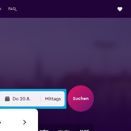
s
FAQ
Suchen
Do 20.8.
Mittags
6