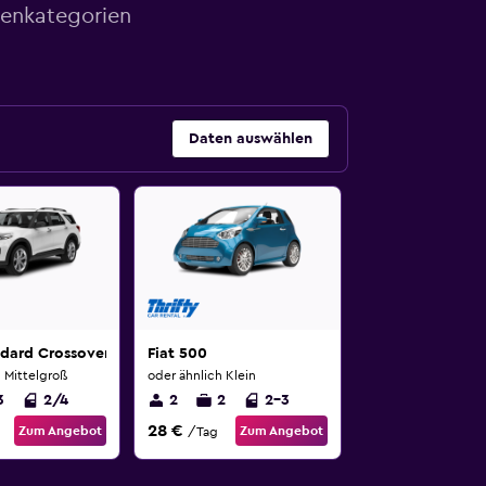
genkategorien
Daten auswählen
ndard Crossover
Fiat 500
 Mittelgroß
oder ähnlich Klein
3
2/4
2
2
2-3
28 €
Zum Angebot
Zum Angebot
/Tag