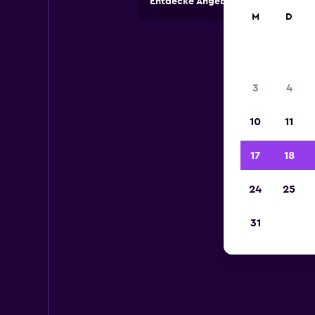
Entdecke Angebote von Autovermi
M
D
3
4
10
11
17
18
24
25
31