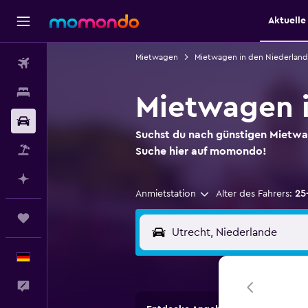
Aktuell
Mietwagen
Mietwagen in den Niederlan
Flüge
Unterkünfte
Mietwagen i
Mietwagen
Suchst du nach günstigen Mietw
Pauschalreisen
Suche hier auf momondo!
Mit KI planen
Anmietstation
Alter des Fahrers:
25
Trips
Deutsch
Feedback