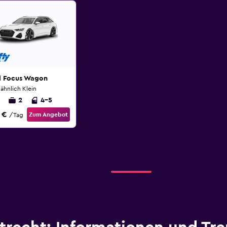
d Focus Wagon
ähnlich Klein
2
4-5
 €
Zum Angebot
/Tag