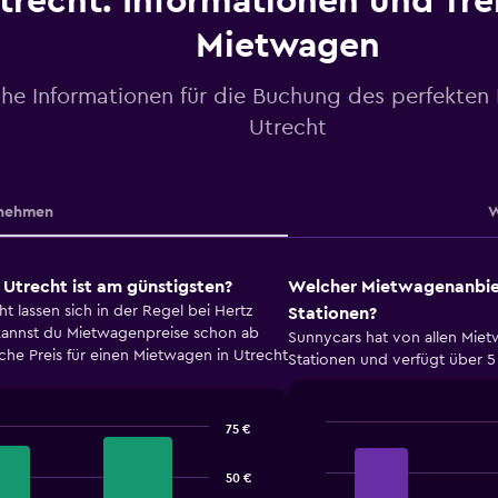
trecht: Informationen und Tre
Mietwagen
che Informationen für die Buchung des perfekten
Utrecht
nehmen
W
Utrecht ist am günstigsten?
Welcher Mietwagenanbiet
t lassen sich in der Regel bei Hertz
Stationen?
 kannst du Mietwagenpreise schon ab
Sunnycars hat von allen Miet
che Preis für einen Mietwagen in Utrecht
Stationen und verfügt über 5
75 €
Bar
Chart
graphic.
chart
50 €
with