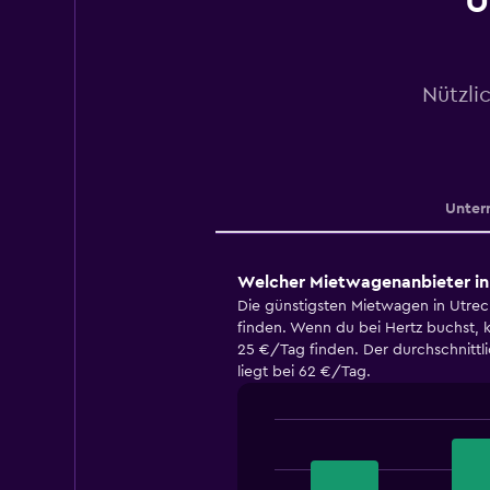
U
Nützli
Unter
Welcher Mietwagenanbieter in 
Die günstigsten Mietwagen in Utrech
finden. Wenn du bei Hertz buchst,
25 €/Tag finden. Der durchschnittli
liegt bei 62 €/Tag.
Bar
Chart
graphic.
chart
with