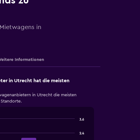
nds zu
 Mietwagens in
eitere Informationen
er in Utrecht hat die meisten
wagenanbietern in Utrecht die meisten
 Standorte.
3.6
2.4