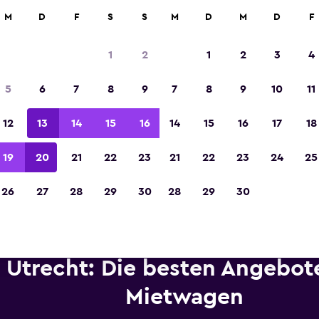
etungen an über 70.000 Standorten mit momondo.
M
D
F
S
S
M
D
M
D
F
1
2
1
2
3
4
In der Kategorie „Europas beste Reise-App“ 
5
6
7
8
9
7
8
9
10
11
Sieger 2023 gekürt
12
13
14
15
16
14
15
16
17
18
19
20
21
22
23
21
22
23
24
25
26
27
28
29
30
28
29
30
Utrecht: Die besten Angebote
Mietwagen