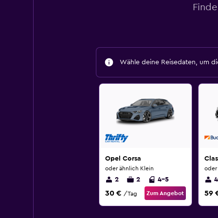
Finde
Wähle deine Reisedaten, um die
Opel Corsa
Cla
oder ähnlich Klein
oder 
2
2
4-5
4
30 €
59 
Zum Angebot
/Tag