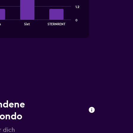
1.2
0
s
Sixt
STERNRENT
undene
mondo
r dich