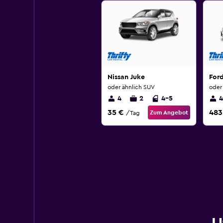
Nissan Juke
For
oder ähnlich SUV
oder 
4
2
4-5
4
35 €
483
Zum Angebot
/Tag