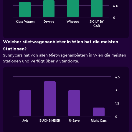
4
6 €
bars.
The
0
Klass Wagen
Dryyve
Wheego
SICILY BY
chart
End
CAR
of
has
interactive
1
chart
X
Welcher Mietwagenanbieter in Wien hat die meisten
axis
Stationen?
displaying
Sunnycars hat von allen Mietwagenanbietern in Wien die meisten
categories.
Stationen und verfügt über 9 Standorte.
Range:
4
categories.
4.5
The
Bar
Chart
chart
graphic.
chart
has
3
with
1
4
bars.
Y
1.5
axis
The
displaying
0
chart
values.
End
Avis
BUCHBINDER
U-Save
Right Cars
of
has
Range:
interactive
1
0
chart