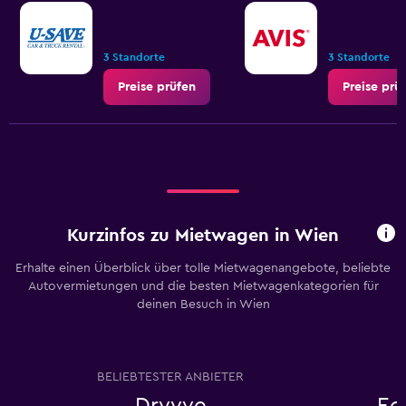
3 Standorte
3 Standorte
Preise prüfen
Preise prü
Kurzinfos zu Mietwagen in Wien
Erhalte einen Überblick über tolle Mietwagenangebote, beliebte
Autovermietungen und die besten Mietwagenkategorien für
deinen Besuch in Wien
BELIEBTESTER ANBIETER
Dryyve
Ec