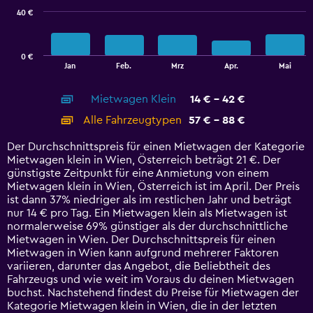
40 €
The
chart
has
0 €
1
End
Jan
Feb.
Mrz
Apr.
Mai
of
X
interactive
axis
chart
Mietwagen Klein
14 € - 42 €
displaying
categories.
Alle Fahrzeugtypen
57 € - 88 €
Range:
14
Der Durchschnittspreis für einen Mietwagen der Kategorie
categories.
Mietwagen klein in Wien, Österreich beträgt 21 €. Der
The
günstigste Zeitpunkt für eine Anmietung von einem
chart
Mietwagen klein in Wien, Österreich ist im April. Der Preis
has
ist dann 37% niedriger als im restlichen Jahr und beträgt
1
nur 14 € pro Tag. Ein Mietwagen klein als Mietwagen ist
Y
normalerweise 69% günstiger als der durchschnittliche
axis
Mietwagen in Wien. Der Durchschnittspreis für einen
displaying
Mietwagen in Wien kann aufgrund mehrerer Faktoren
values.
variieren, darunter das Angebot, die Beliebtheit des
Range:
Fahrzeugs und wie weit im Voraus du deinen Mietwagen
0
buchst. Nachstehend findest du Preise für Mietwagen der
to
Kategorie Mietwagen klein in Wien, die in der letzten