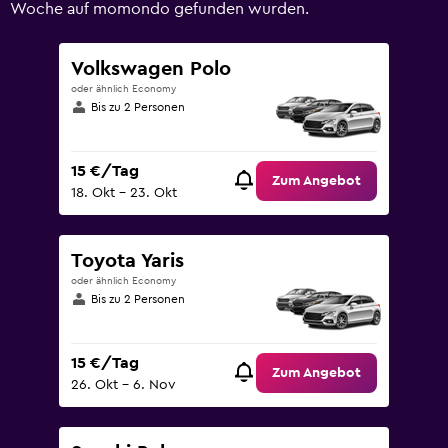
120.
Woche auf momondo gefunden wurden.
Volkswagen Polo
oder ähnlich Economy
Bis zu 2 Personen
15 €/Tag
Zum Angebot
18. Okt – 23. Okt
Toyota Yaris
oder ähnlich Economy
Bis zu 2 Personen
15 €/Tag
Zum Angebot
26. Okt – 6. Nov