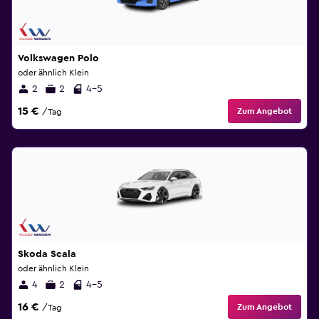
Volkswagen Polo
oder ähnlich Klein
2
2
4-5
15 €
Zum Angebot
/Tag
Skoda Scala
oder ähnlich Klein
4
2
4-5
16 €
Zum Angebot
/Tag