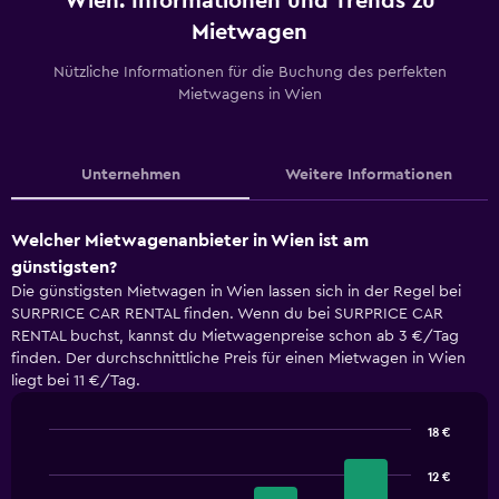
Wien: Informationen und Trends zu
Mietwagen
Nützliche Informationen für die Buchung des perfekten
Mietwagens in Wien
Unternehmen
Weitere Informationen
Welcher Mietwagenanbieter in Wien ist am
günstigsten?
Die günstigsten Mietwagen in Wien lassen sich in der Regel bei
SURPRICE CAR RENTAL finden. Wenn du bei SURPRICE CAR
RENTAL buchst, kannst du Mietwagenpreise schon ab 3 €/Tag
finden. Der durchschnittliche Preis für einen Mietwagen in Wien
liegt bei 11 €/Tag.
18 €
Bar
Chart
graphic.
chart
12 €
with