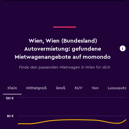
X
to
axis
18.
displaying
categories.
Range:
4
categories.
Wien, Wien (Bundesland)
The
chart
Autovermietung: gefundene
has
Mietwagenangebote auf momondo
1
Y
Finde den passenden Mietwagen in Wien für dich
axis
displaying
values.
Range:
Klein
Mittelgroß
Groß
SUV
Van
Luxusauto
0
to
120 €
4.5.
Combination
Chart
graphic.
chart
with
80 €
2
data
series.