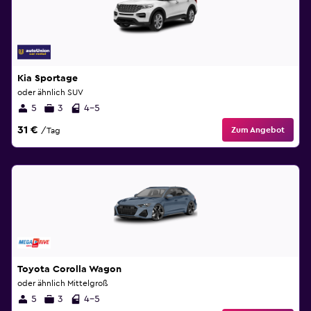
Kia Sportage
oder ähnlich SUV
5
3
4-5
31 €
Zum Angebot
/Tag
Toyota Corolla Wagon
oder ähnlich Mittelgroß
5
3
4-5