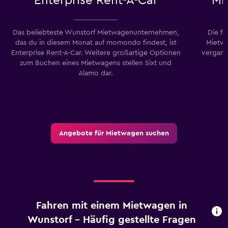
Enterprise Rent-A-Car
Mi
Das beliebteste Wunstorf Mietwagenunternehmen,
Die f
das du in diesem Monat auf momondo findest, ist
Mietw
Enterprise Rent-A-Car. Weitere großartige Optionen
vergang
zum Buchen eines Mietwagens stellen Sixt und
Alamo dar.
Angebote für Mietwagen suchen
Fahren mit einem Mietwagen in
Wunstorf – Häufig gestellte Fragen