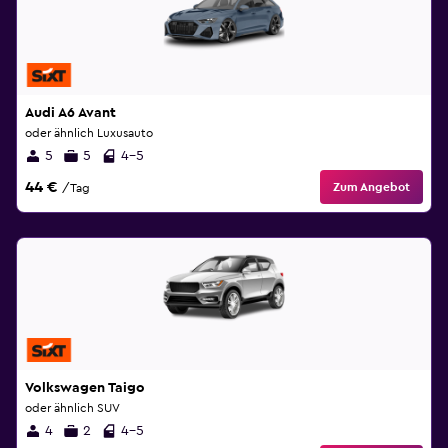
Audi A6 Avant
oder ähnlich Luxusauto
5
5
4-5
44 €
Zum Angebot
/Tag
Volkswagen Taigo
oder ähnlich SUV
4
2
4-5