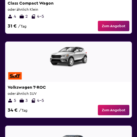
Class Compact Wagon
oder ähnlich Klein
4
2
4-5
31 €
Zum Angebot
/Tag
Volkswagen T-ROC
oder ähnlich SUV
5
3
4-5
34 €
Zum Angebot
/Tag