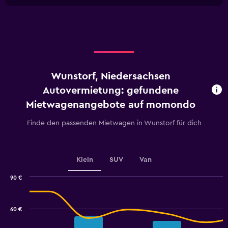
1
chart
X
axis
displaying
categories.
Range:
2
categories.
Wunstorf, Niedersachsen
The
chart
Autovermietung: gefundene
has
Mietwagenangebote auf momondo
1
Y
Finde den passenden Mietwagen in Wunstorf für dich
axis
displaying
values.
Range:
Klein
SUV
Van
0
to
90 €
60.
Combination
Chart
graphic.
chart
with
60 €
2
data
series.