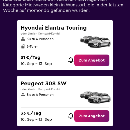
90.
Kategorie Mietwagen klein in Wunstorf, die in der letzten
Woche auf momondo gefunden wurden.
Hyundai Elantra Touring
oder ähnlich Kompakt-Kombi
Bis zu 4 Personen
5-Türer
31 €/Tag
Zum Angebot
10. Sep – 13. Sep
Peugeot 308 SW
oder ähnlich Kompakt-Kombi
Bis zu 4 Personen
33 €/Tag
Zum Angebot
10. Sep – 13. Sep