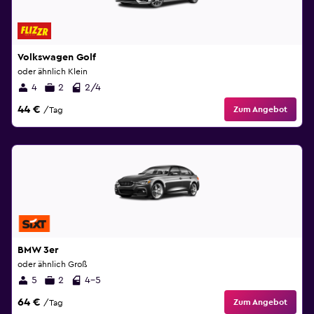
Volkswagen Golf
oder ähnlich Klein
4
2
2/4
44 €
Zum Angebot
/Tag
BMW 3er
oder ähnlich Groß
5
2
4-5
64 €
Zum Angebot
/Tag