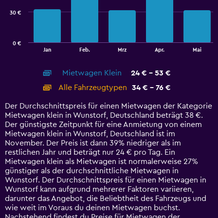
30 €
The
chart
has
0 €
1
End
Jan
Feb.
Mrz
Apr.
Mai
of
X
interactive
axis
chart
Mietwagen Klein
24 € - 53 €
displaying
categories.
Alle Fahrzeugtypen
34 € - 76 €
Range:
14
Der Durchschnittspreis für einen Mietwagen der Kategorie
categories.
Mietwagen klein in Wunstorf, Deutschland beträgt 38 €.
The
Der günstigste Zeitpunkt für eine Anmietung von einem
chart
Mietwagen klein in Wunstorf, Deutschland ist im
has
November. Der Preis ist dann 39% niedriger als im
1
restlichen Jahr und beträgt nur 24 € pro Tag. Ein
Y
Mietwagen klein als Mietwagen ist normalerweise 27%
axis
günstiger als der durchschnittliche Mietwagen in
displaying
Wunstorf. Der Durchschnittspreis für einen Mietwagen in
values.
Wunstorf kann aufgrund mehrerer Faktoren variieren,
Range:
darunter das Angebot, die Beliebtheit des Fahrzeugs und
0
wie weit im Voraus du deinen Mietwagen buchst.
to
Nachstehend findest du Preise für Mietwagen der