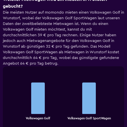
gebucht?
Die meisten Nutzer auf momondo mieten einen Volkswagen Golf in
Wunstorf, wobei der Volkswagen Golf SportWagen laut unseren
Daten der zweitbeliebteste Mietwagen ist. Wenn du einen
Volkswagen Golf mieten möchtest, kannst du mit
durchschnittlichen 39 € pro Tag rechnen. Einige Nutzer haben
jedoch auch Mietwagenangebote für den Volkswagen Golf in
Wunstorf ab günstigen 32 € pro Tag gefunden. Das Modell
Volkswagen Golf SportWagen als Mietwagen in Wunstorf kostet
durchschnittlich 64 € pro Tag, wobei das günstigste gefundene
Angebot 64 € pro Tag betrug.
Bar
Chart
graphic.
chart
with
2
bars.
The
chart
End
Volkswagen Golf
Volkswagen Golf SportWagen
of
has
interactive