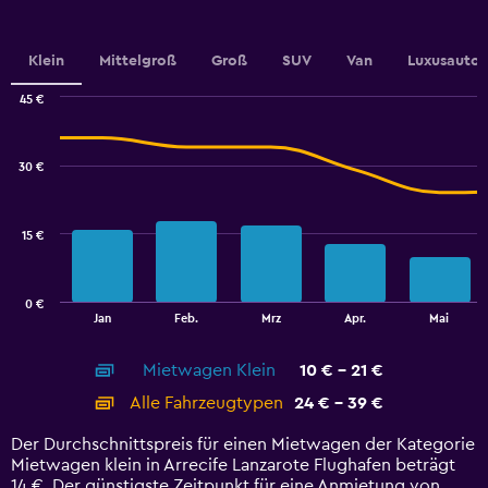
1
Y
axis
Klein
Mittelgroß
Groß
SUV
Van
Luxusauto
displaying
values.
45 €
Range:
Combination
Chart
6.4
graphic.
chart
to
with
30 €
11.2.
2
data
series.
15 €
The
chart
has
0 €
1
End
Jan
Feb.
Mrz
Apr.
Mai
of
X
interactive
axis
chart
Mietwagen Klein
10 € - 21 €
displaying
categories.
Alle Fahrzeugtypen
24 € - 39 €
Range:
14
Der Durchschnittspreis für einen Mietwagen der Kategorie
categories.
Mietwagen klein in Arrecife Lanzarote Flughafen beträgt
The
14 €. Der günstigste Zeitpunkt für eine Anmietung von