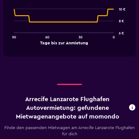
Line
Chart
graphic.
chart
10 €
with
91
8 €
data
points.
6 €
90
60
30
0
The
End
Tage bis zur Anmietung
chart
of
interactive
has
chart
1
X
axis
displaying
Tage
bis
zur
Arrecife Lanzarote Flughafen
Anmietung.
Range:
Autovermietung: gefundene
91
Mietwagenangebote auf momondo
categories.
The
Finde den passenden Mietwagen am Arrecife Lanzarote Flughafen
chart
für dich
has