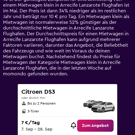
chart
einem Mietwagen klein in Arrecife Lanzarote Flughafen ist
has
im Mai. Der Preis ist dann 34% niedriger als im restlichen
1
Jahr und beträgt nur 10 € pro Tag. Ein Mietwagen klein als
Y
Mietwagen ist normalerweise 52% günstiger als der
axis
durchschnittliche Mietwagen in Arrecife Lanzarote
displaying
Flughafen. Der Durchschnittspreis für einen Mietwagen in
values.
Arrecife Lanzarote Flughafen kann aufgrund mehrerer
Range:
Faktoren variieren, darunter das Angebot, die Beliebtheit
0
des Fahrzeugs und wie weit im Voraus du deinen
to
Mietwagen buchst. Nachstehend findest du Preise für
45.
Mietwagen der Kategorie Mietwagen klein in Arrecife
Lanzarote Flughafen, die in der letzten Woche auf
momondo gefunden wurden.
Citroen DS3
oder ähnlich Mini
Bis zu 2 Personen
3-Türer
7 €/Tag
Zum Angebot
7. Sep – 28. Sep