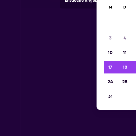
Entdecke Angebote von Autovermi
M
D
3
4
10
11
17
18
24
25
31