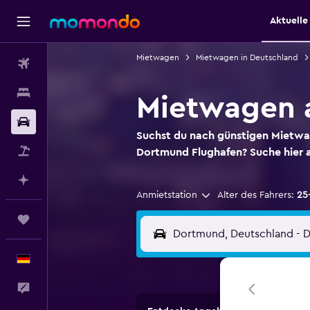
Aktuell
Mietwagen
Mietwagen in Deutschland
Flüge
Unterkünfte
Mietwagen 
Mietwagen
Suchst du nach günstigen Mietw
Pauschalreisen
Dortmund Flughafen? Suche hier
Mit KI planen
Anmietstation
Alter des Fahrers:
25
Trips
Deutsch
Feedback