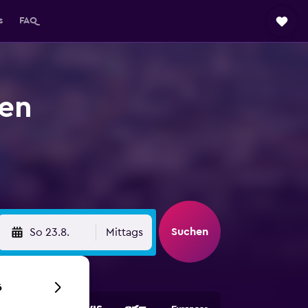
s
FAQ
en
Suchen
So 23.8.
Mittags
6