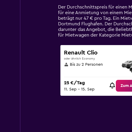
Range:
14
Der Durchschnittspreis für einen 
categories.
für eine Anmietung von einem Mietw
The
beträgt nur 47 € pro Tag. Ein Mie
chart
Dortmund Flughafen. Der Durchsch
has
darunter das Angebot, die Beliebt
1
für Mietwagen der Kategorie Miet
Y
axis
displaying
Renault Clio
values.
oder ähnlich Economy
Range:
Bis zu 2 Personen
0
to
120.
25 €/Tag
Zum 
11. Sep – 15. Sep