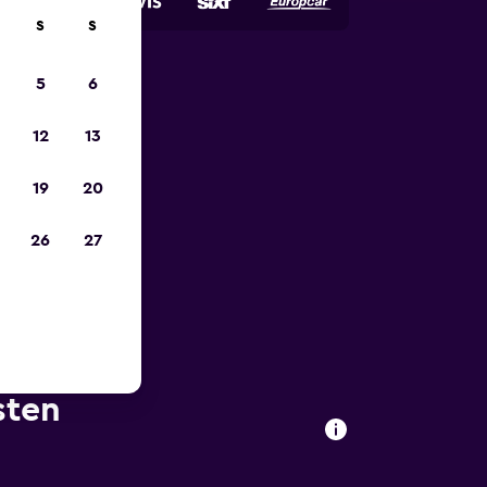
S
S
5
6
zum
12
13
19
20
26
27
sten