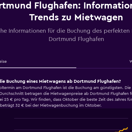
rtmund Flughafen: Informatio
Trends zu Mietwagen
che Informationen für die Buchung des perfekten
Dortmund Flughafen
eise
W
r die Buchung eines Mietwagens ab Dortmund Flughafen?
termin am Dortmund Flughafen ist die Buchung am günstigsten. Die
 Durchschnitt betragen die Mietwagenpreise ab Dortmund Flughafen f
bei 25 € pro Tag. Wir finden, dass Oktober die beste Zeit des Jahre
Tag beträgt 32 € bei der Mietwagenbuchung im Oktober.
Line
Chart
graphic.
chart