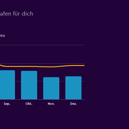
fen für dich
uto
Sep.
Okt.
Nov.
Dez.