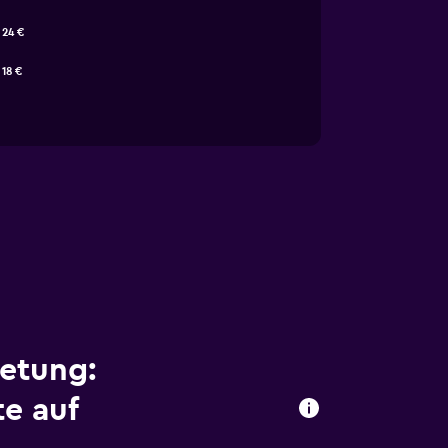
24 €
18 €
etung:
e auf