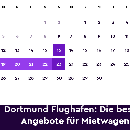
etungen an über 70.000 Standorten mit momondo.
M
D
F
S
S
M
D
M
D
F
1
2
1
2
3
4
In der Kategorie „Europas beste Reise-App“ 
5
6
7
8
9
7
8
9
10
11
Sieger 2023 gekürt
12
13
14
15
16
14
15
16
17
18
19
20
21
22
23
21
22
23
24
25
26
27
28
29
30
28
29
30
Dortmund Flughafen: Die be
Angebote für Mietwagen