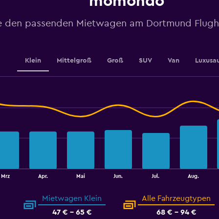
momondo
axis
displaying
values.
e den passenden Mietwagen am Dortmund Flugha
Range:
18
to
36.
Klein
Mittelgroß
Groß
SUV
Van
Luxusa
Mrz
Apr.
Mai
Jun.
Jul.
Aug.
Mietwagen Klein
Alle Fahrzeugtypen
47 € - 65 €
68 € - 94 €