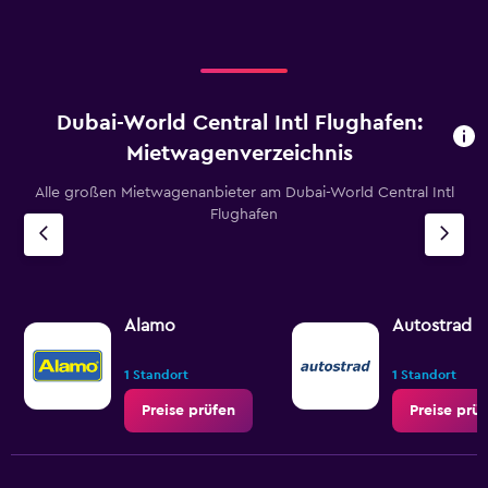
Dubai-World Central Intl Flughafen:
Mietwagenverzeichnis
Alle großen Mietwagenanbieter am Dubai-World Central Intl
Flughafen
Alamo
Autostrad R
1 Standort
1 Standort
Preise prüfen
Preise prü