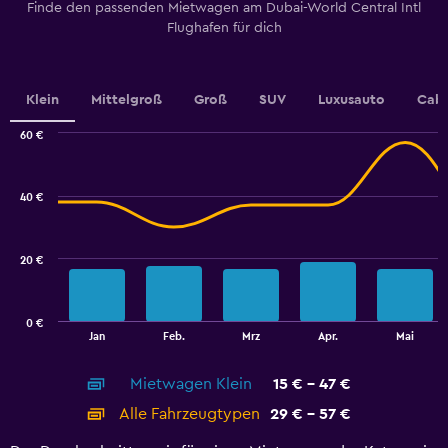
Finde den passenden Mietwagen am Dubai-World Central Intl
chart
Flughafen für dich
has
1
Y
axis
Klein
Mittelgroß
Groß
SUV
Luxusauto
Cabr
displaying
values.
60 €
Range:
Combination
Chart
18
graphic.
chart
to
with
40 €
24.
2
data
series.
20 €
The
chart
has
0 €
1
End
Jan
Feb.
Mrz
Apr.
Mai
of
X
interactive
axis
chart
Mietwagen Klein
15 € - 47 €
displaying
categories.
Alle Fahrzeugtypen
29 € - 57 €
Range:
14