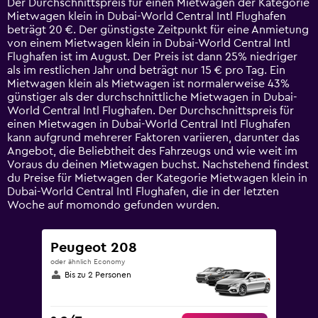
Der Durchschnittspreis für einen Mietwagen der Kategorie
categories.
Mietwagen klein in Dubai-World Central Intl Flughafen
The
beträgt 20 €. Der günstigste Zeitpunkt für eine Anmietung
chart
von einem Mietwagen klein in Dubai-World Central Intl
has
Flughafen ist im August. Der Preis ist dann 25% niedriger
1
als im restlichen Jahr und beträgt nur 15 € pro Tag. Ein
Y
Mietwagen klein als Mietwagen ist normalerweise 43%
axis
günstiger als der durchschnittliche Mietwagen in Dubai-
displaying
World Central Intl Flughafen. Der Durchschnittspreis für
values.
einen Mietwagen in Dubai-World Central Intl Flughafen
Range:
kann aufgrund mehrerer Faktoren variieren, darunter das
0
Angebot, die Beliebtheit des Fahrzeugs und wie weit im
to
Voraus du deinen Mietwagen buchst. Nachstehend findest
60.
du Preise für Mietwagen der Kategorie Mietwagen klein in
Dubai-World Central Intl Flughafen, die in der letzten
Woche auf momondo gefunden wurden.
Peugeot 208
oder ähnlich Economy
Bis zu 2 Personen