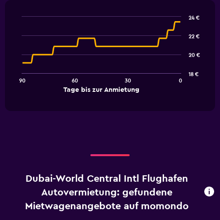
24 €
Line
Chart
graphic.
chart
22 €
with
91
20 €
data
points.
18 €
90
60
30
0
The
End
Tage bis zur Anmietung
chart
of
interactive
has
chart
1
X
axis
displaying
Tage
bis
zur
Dubai-World Central Intl Flughafen
Anmietung.
Range:
Autovermietung: gefundene
91
Mietwagenangebote auf momondo
categories.
The