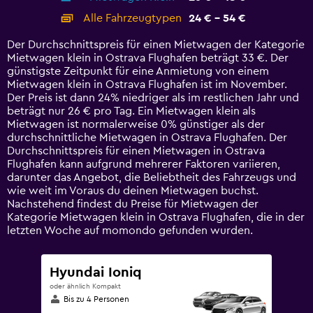
categories.
Alle Fahrzeugtypen
24 € - 54 €
Range:
14
Der Durchschnittspreis für einen Mietwagen der Kategorie
categories.
Mietwagen klein in Ostrava Flughafen beträgt 33 €. Der
The
günstigste Zeitpunkt für eine Anmietung von einem
chart
Mietwagen klein in Ostrava Flughafen ist im November.
has
Der Preis ist dann 24% niedriger als im restlichen Jahr und
1
beträgt nur 26 € pro Tag. Ein Mietwagen klein als
Y
Mietwagen ist normalerweise 0% günstiger als der
axis
durchschnittliche Mietwagen in Ostrava Flughafen. Der
displaying
Durchschnittspreis für einen Mietwagen in Ostrava
values.
Flughafen kann aufgrund mehrerer Faktoren variieren,
Range:
darunter das Angebot, die Beliebtheit des Fahrzeugs und
0
wie weit im Voraus du deinen Mietwagen buchst.
to
Nachstehend findest du Preise für Mietwagen der
60.
Kategorie Mietwagen klein in Ostrava Flughafen, die in der
letzten Woche auf momondo gefunden wurden.
Hyundai Ioniq
oder ähnlich Kompakt
Bis zu 4 Personen