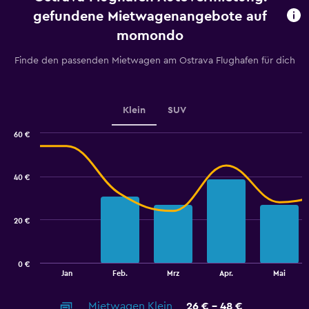
Range:
gefundene Mietwagenangebote auf
91
momondo
categories.
The
Finde den passenden Mietwagen am Ostrava Flughafen für dich
chart
has
1
Y
Klein
SUV
axis
displaying
60 €
values.
Combination
Chart
Range:
graphic.
chart
12
with
40 €
to
2
data
21.
series.
20 €
The
chart
has
0 €
1
End
Jan
Feb.
Mrz
Apr.
Mai
of
X
interactive
axis
chart
Mietwagen Klein
26 € - 48 €
displaying