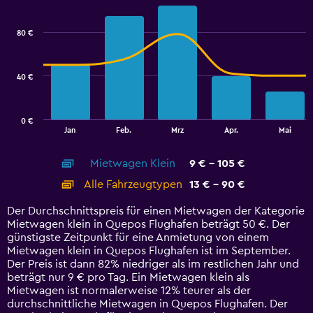
Combination
Chart
Range:
graphic.
chart
10
with
80 €
to
2
data
25.
series.
40 €
The
chart
has
0 €
1
End
Jan
Feb.
Mrz
Apr.
Mai
of
X
interactive
axis
chart
Mietwagen Klein
9 € - 105 €
displaying
categories.
Alle Fahrzeugtypen
13 € - 90 €
Range:
14
Der Durchschnittspreis für einen Mietwagen der Kategorie
categories.
Mietwagen klein in Quepos Flughafen beträgt 50 €. Der
The
günstigste Zeitpunkt für eine Anmietung von einem
chart
Mietwagen klein in Quepos Flughafen ist im September.
has
Der Preis ist dann 82% niedriger als im restlichen Jahr und
1
beträgt nur 9 € pro Tag. Ein Mietwagen klein als
Y
Mietwagen ist normalerweise 12% teurer als der
axis
durchschnittliche Mietwagen in Quepos Flughafen. Der
displaying