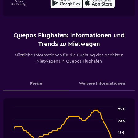
Quepos Flughafen: Informationen und
Trends zu Mietwagen
Nützliche Informationen für die Buchung des perfekten
Mietwagens in Quepos Flughafen
Preise
Weitere Informationen
25 €
Line
Chart
graphic.
chart
20 €
with
91
15 €
data