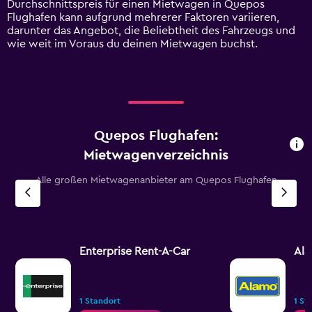
Durchschnittspreis für einen Mietwagen in Quepos
values.
Flughafen kann aufgrund mehrerer Faktoren variieren,
Range:
darunter das Angebot, die Beliebtheit des Fahrzeugs und
0
wie weit im Voraus du deinen Mietwagen buchst.
to
120.
Quepos Flughafen:
Mietwagenverzeichnis
Alle großen Mietwagenanbieter am Quepos Flughafen
Enterprise Rent-A-Car
Al
1 Standort
1 St