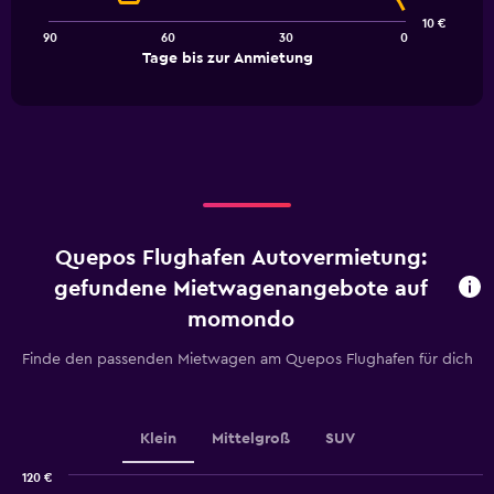
points.
10 €
90
60
30
0
The
End
Tage bis zur Anmietung
chart
of
interactive
has
chart
1
X
axis
displaying
Tage
bis
zur
Quepos Flughafen Autovermietung:
Anmietung.
Range:
gefundene Mietwagenangebote auf
91
momondo
categories.
The
Finde den passenden Mietwagen am Quepos Flughafen für dich
chart
has
1
Y
Klein
Mittelgroß
SUV
axis
displaying
120 €
values.