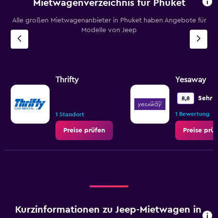
Mietwagenverzeichnis für Phuket
Alle großen Mietwagenanbieter in Phuket haben Angebote für
Modelle von Jeep
Thrifty
Yesaway
Sehr 
8,8
•
1 Bewertung
1 Standort
Preise prüfen
Preise prü
Kurzinformationen zu Jeep-Mietwagen in