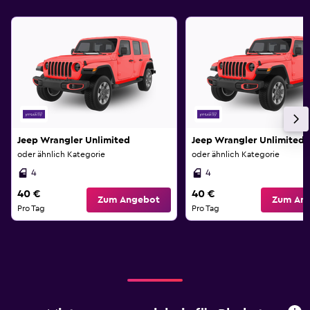
Jeep Wrangler Unlimited
Jeep Wrangler Unlimited
oder ähnlich Kategorie
oder ähnlich Kategorie
4
4
40 €
40 €
Zum Angebot
Zum An
Pro Tag
Pro Tag