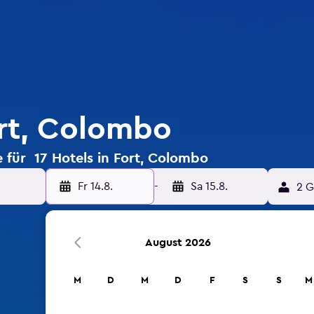
ort, Colombo
 für 17 Hotels in Fort, Colombo
Fr 14.8.
-
Sa 15.8.
2 G
August 2026
M
D
M
D
F
S
S
M