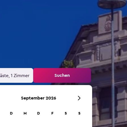
Suchen
äste, 1 Zimmer
September 2026
D
M
D
F
S
S