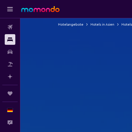
Hotelangebote
Hotels in Asien
Hotels
Flüge
Unterkünfte
Mietwagen
Pauschalreisen
Mit KI planen
Trips
Deutsch
Feedback