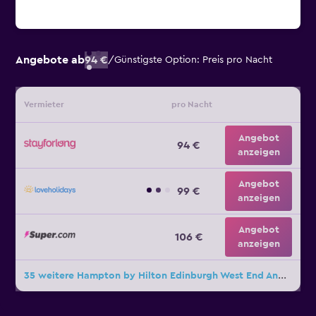
Angebote ab
94 €
/
Günstigste Option: Preis pro Nacht
Vermieter
pro Nacht
Angebot
94 €
anzeigen
Angebot
99 €
anzeigen
Angebot
106 €
anzeigen
35 weitere Hampton by Hilton Edinburgh West End Angebote