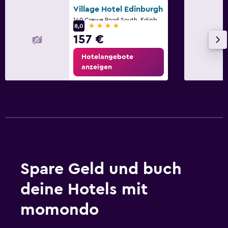
Village Hotel Edinburgh
140 Crewe Road South, Edinburgh
4 Sterne
8,0
157 €
Hotelangebote
anzeigen
Spare Geld und buch
deine Hotels mit
momondo