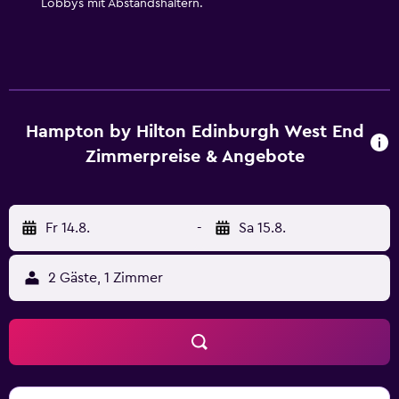
Lobbys mit Abstandshaltern.
angeboten. Auf Anfrage bekommst du
Allergikerbettwaren. Der Reinigungsservice wird auf
Anfrage angeboten. Dieses Hotel verfügt über folgendes
Angebot: Fitnessmöglichkeiten.
Hampton by Hilton Edinburgh West End
Zimmerpreise & Angebote
Fr 14.8.
-
Sa 15.8.
2 Gäste, 1 Zimmer