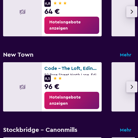
3 Sterne
6,8
64 €
Hotelangebote
anzeigen
New Town
Mehr
Code - The Loft, Edinburgh
50 Rose Street North Lane, Edinburgh
2 Sterne
8,5
96 €
Hotelangebote
anzeigen
Stockbridge - Canonmills
Mehr