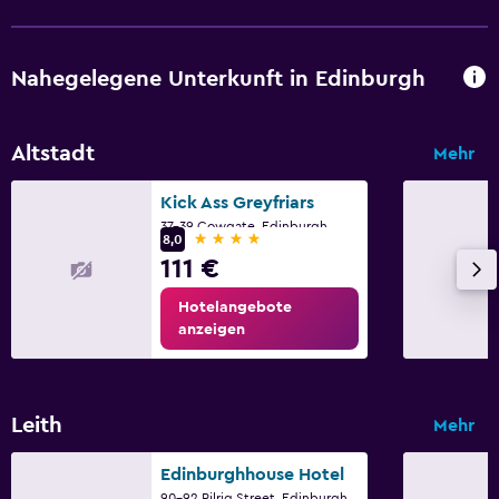
Nahegelegene Unterkunft in Edinburgh
Altstadt
Mehr
Kick Ass Greyfriars
37-39 Cowgate, Edinburgh
4 Sterne
8,0
111 €
Hotelangebote
anzeigen
Leith
Mehr
Edinburghhouse Hotel
90-92 Pilrig Street, Edinburgh