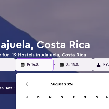
lajuela, Costa Rica
für 19 Hostels in Alajuela, Costa Rica
Fr 14.8.
-
Sa 15.8.
2 G
August 2026
en Hotel- und Unterkunftsoptionen.
M
D
M
D
F
S
S
M