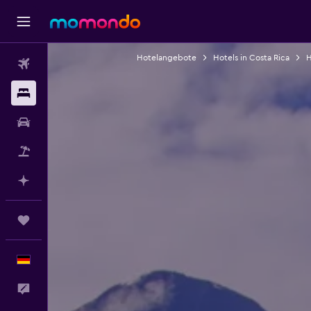
Hotelangebote
Hotels in Costa Rica
H
Flüge
Unterkünfte
Mietwagen
Pauschalreisen
Mit KI planen
Trips
Deutsch
Feedback