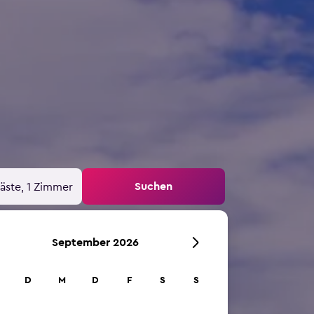
Suchen
äste, 1 Zimmer
September 2026
D
M
D
F
S
S