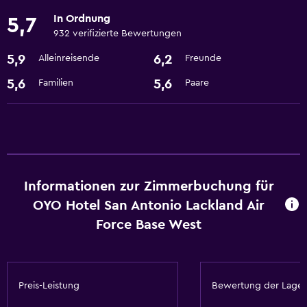
Barrierefreiheit
In Ordnung
5,7
Nichtraucherzimmer vorhanden
932 verifizierte Bewertungen
Tiere auf Anfrage erlaubt. Gegebenenfalls fallen Gebühren
5,9
6,2
Alleinreisende
Freunde
an.
5,6
5,6
Familien
Paare
Services und Annehmlichkeiten
Geldautomat/Bank
24-Stunden-Rezeption
Wesentliches
Informationen zur Zimmerbuchung für
OYO Hotel San Antonio Lackland Air
Gratis WLAN
Force Base West
Klimaanlage
Pool und Spa
Preis-Leistung
Bewertung der Lage
Whirlpool