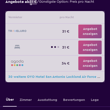
Angebote ab
31 €
/
Günstigste Option: Preis pro Nacht
Vermieter
pro Nacht
Angebot
31 €
anzeigen
Angebot
31 €
anzeigen
Angebot
34 €
anzeigen
30 weitere OYO Hotel San Antonio Lackland Air Force Base West Angebote
Über
Zimmer
Ausstattung
Bewertungen
Lage