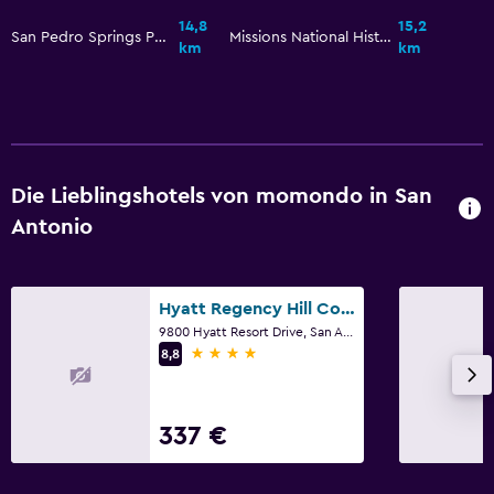
14,8
15,2
San Pedro Springs Park
Missions National Historical Park
km
km
Die Lieblingshotels von momondo in San
Antonio
Hyatt Regency Hill Country Resort and Spa
9800 Hyatt Resort Drive, San Antonio, TX
4 Sterne
8,8
337 €