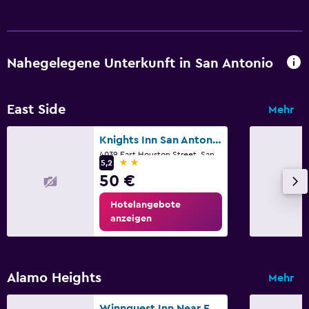
Nahegelegene Unterkunft in San Antonio
East Side
Mehr
Knights Inn San Antonio near AT&T Center
4039 East Houston Street, San Antonio, TX
2 Sterne
5,2
50 €
Hotelangebote
anzeigen
Alamo Heights
Mehr
Winnquest Inn Near Ft. Sam Houston