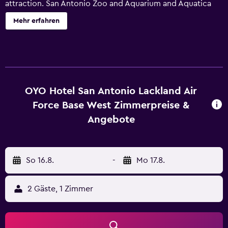
attraction. San Antonio Zoo and Aquarium and Aquatica
San Antonio Waterpark are also worth visiting. Along with
Mehr erfahren
a restaurant, this smoke-free motel has a business centre
and laundry facilities. Free WiFi in public areas and free self
parking are also provided. Additionally, a 24-hour front
desk, gift shops/newsstands and ATM/banking services
are on-site. All 62 rooms provide conveniences such as
fridges and microwaves, plus complimentary wireless
OYO Hotel San Antonio Lackland Air
Internet access and flat-screen TVs with cable channels.
Force Base West Zimmerpreise &
Other amenities available to guests include hairdryers,
Angebote
safes and showers. Security deposit of $50 to be paid at
Hotel in Cash only'
So 16.8.
-
Mo 17.8.
2 Gäste, 1 Zimmer