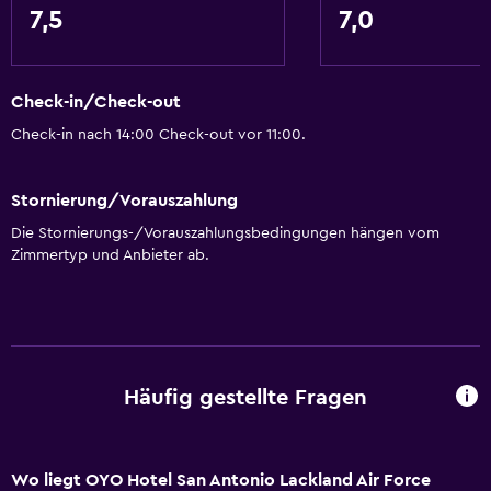
7,5
7,0
Parken und Transport
Gratis Parken
Check-in/Check-out
Medien und Unterhaltung
Check-in nach 14:00 Check-out vor 11:00.
Kabel- oder Satellitenfernsehen
Stornierung/Vorauszahlung
Bad
Die Stornierungs-/Vorauszahlungsbedingungen hängen vom
Zimmertyp und Anbieter ab.
Haartrockner
Allgemein
Gepäckaufbewahrung
Häufig gestellte Fragen
Wo liegt OYO Hotel San Antonio Lackland Air Force