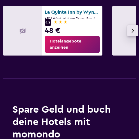
La Quinta Inn by Wyndham San Antonio Lackland
6511 West Military Drive, San Antonio, TX
3 Sterne
4,9
48 €
Hotelangebote
anzeigen
Spare Geld und buch
deine Hotels mit
momondo