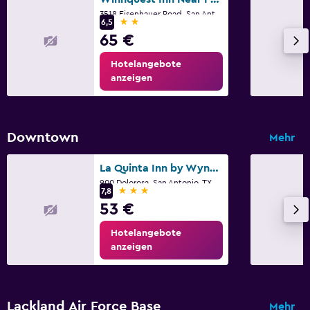
3518 Eisenhauer Road, San Antonio, TX
2 Sterne
6,5
65 €
Hotelangebote
anzeigen
Downtown
Mehr
La Quinta Inn by Wyndham San Antonio Market Square
900 Dolorosa, San Antonio, TX
3 Sterne
7,8
53 €
Hotelangebote
anzeigen
Lackland Air Force Base
Mehr