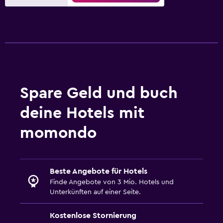
Fitnesscenter
Tennis
Außentisch
Garten
Spare Geld und buch
Arbeitsbereich
Fax/Kopierer
deine Hotels mit
momondo
Familienfreundlich
Mini-Club
Beste Angebote für Hotels
Finde Angebote von 3 Mio. Hotels und
Unterkünften auf einer Seite.
Kostenlose Stornierung