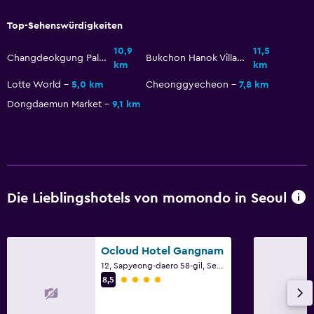
Pool und Spa
Top-Sehenswürdigkeiten
Massage
10,9
11,5
Changdeokgung Palace
Bukchon Hanok Village
Spa
km
km
Lotte World
5,0 km
Cheonggyecheon
7,8 km
Whirlpool
Dongdaemun Market
9,1 km
Schwimmbad
Sauna
Barrierefreiheit
Barrierefrei
Die Lieblingshotels von momondo in Seoul
Aufzug
Über den Aufzug zugänglich
Ocloud Hotel Gangnam
Nichtraucherzimmer
12, Sapyeong-daero 58-gil, Seocho-gu, Seoul
Bewertungskategorie 4
8,5
Raucherbereich