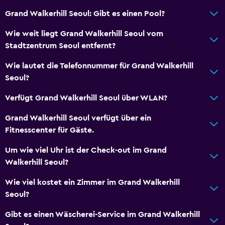
Grand Walkerhill Seoul: Gibt es einen Pool?
Restaurants
Wie weit liegt Grand Walkerhill Seoul vom
Wasserkocher
Stadtzentrum Seoul entfernt?
Minibar
Wie lautet die Telefonnummer für Grand Walkerhill
Restaurant
Seoul?
Bar/Lounge
Verfügt Grand Walkerhill Seoul über WLAN?
Frühstück auf dem Zimmer
Grand Walkerhill Seoul verfügt über ein
Wasserkocher
Fitnesscenter für Gäste.
Kühlschrank
Um wie viel Uhr ist der Check-out im Grand
Kaffeestube
Walkerhill Seoul?
Wie viel kostet ein Zimmer im Grand Walkerhill
Allgemein
Seoul?
Zugang zur Executive-Lounge
Gibt es einen Wäscherei-Service im Grand Walkerhill
Blick auf den Fluss