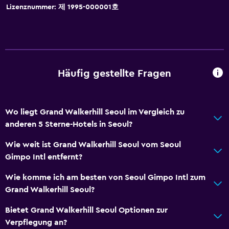
Seife
Lizenznummer: 제 1995-000001호
Klimaanlage
Abfallbehälter
Haarspülung
Häufig gestellte Fragen
Bad
Dusche
Wo liegt Grand Walkerhill Seoul im Vergleich zu
Zusätzliches Badezimmer
anderen 5 Sterne-Hotels in Seoul?
Zusätzliche Toilette
Wie weit ist Grand Walkerhill Seoul vom Seoul
Badewanne
Gimpo Intl entfernt?
Haartrockner
Wie komme ich am besten von Seoul Gimpo Intl zum
Toilette
Grand Walkerhill Seoul?
Toilettenpapier
Bietet Grand Walkerhill Seoul Optionen zur
Bademantel
Verpflegung an?
Eigenes Badezimmer