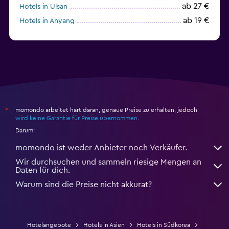
ab 27 €
Hotels in Ulsan
ab 19 €
Hotels in Anyang
ab 40 €
Hotels in Sokcho
momondo arbeitet hart daran, genaue Preise zu erhalten, jedoch
*
wird keine Garantie für Preise übernommen
.
Darum:
momondo ist weder Anbieter noch Verkäufer.
Wir durchsuchen und sammeln riesige Mengen an
Daten für dich.
Warum sind die Preise nicht akkurat?
Hotelangebote
Hotels in Asien
Hotels in Südkorea