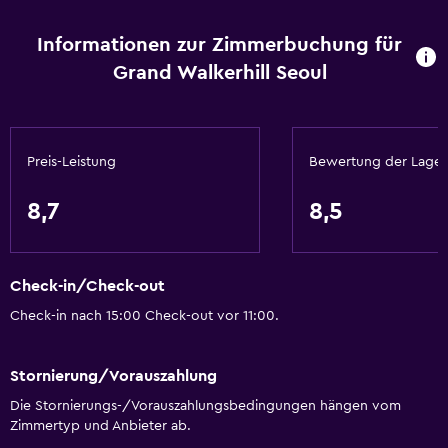
Zimmerservice
Informationen zur Zimmerbuchung für
Zutritt mit Karte
Grand Walkerhill Seoul
Flasche Wasser
24-Stunden-Rezeption
Preis-Leistung
Bewertung der Lage
Wesentliches
Gratis WLAN
8,7
8,5
WLAN in allen Bereichen verfügbar
Internet
Check-in/Check-out
Handtücher
Check-in nach 15:00 Check-out vor 11:00.
Shampoo
Rauchmelder
Stornierung/Vorauszahlung
Heizung
Die Stornierungs-/Vorauszahlungsbedingungen hängen vom
Adapter
Zimmertyp und Anbieter ab.