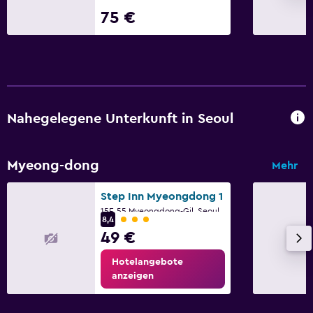
Medien und Unterhaltung
75 €
Flachbildfernseher
Bibliothek
Kabel- oder Satellitenfernsehen
Fernseher
Nahegelegene Unterkunft in Seoul
Wäscherei
Wäschezimmer
Myeong-dong
Mehr
Bügelservice
Step Inn Myeongdong 1
Wäscheservice
15F, 55 Myeongdong-Gil, Seoul
Bewertungskategorie 3
8,4
Bügeleisen und -brett
49 €
Hotelangebote
Aktivitäten
anzeigen
Casino
Golf