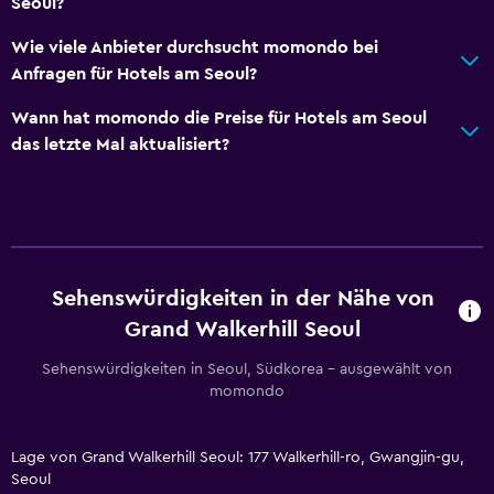
Seoul?
Familienzimmer
Wie viele Anbieter durchsucht momondo bei
Hausschuhe
Anfragen für Hotels am Seoul?
Sofa
Wann hat momondo die Preise für Hotels am Seoul
Telefon
das letzte Mal aktualisiert?
Blick auf die Berge
Gepäckaufbewahrung
Parken und Transport
Shuttleservice (kostenlos)
Sehenswürdigkeiten in der Nähe von
EV-Ladestation
Grand Walkerhill Seoul
Flughafen-Shuttle (gegen Aufpreis)
Sehenswürdigkeiten in Seoul, Südkorea – ausgewählt von
momondo
Gratis Parken
Parkservice
Lage von Grand Walkerhill Seoul: 177 Walkerhill-ro, Gwangjin-gu,
Eigener Parkplatz
Seoul