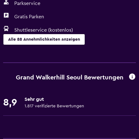
Parkservice
Gratis Parken
Shuttleservice (kostenlos)
Alle 88 Annehmlichkeiten anzeigen
Services und Annehmlichkeiten
Geldautomat/Bank
Business Center
Grand Walkerhill Seoul Bewertungen
Mietwagen
Weckdienst
Sehr gut
8,9
Concierge-Service
1.817 verifizierte Bewertungen
Schließfach
Geldwechsel
Tagungs-/Banketträume