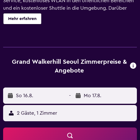
Service, kostenloses WLAN in den öffentlichen Bereichen
und ein kostenloser Shuttle in die Umgebung. Darüber
hinaus steht dir Folgendes zur Verfügung:
Mehr erfahren
Fitnessmöglichkeiten, Bar/Lounge und 2
Coffeeshops/Cafés. Grand Walkerhill Seoul besitzt 426
klimatisierte Zimmer mit folgender Ausstattung: Minibar
und Espressomaschine. Die Betten in den Zimmern haben
hochwertige Bettwaren. In den Zimmern stehen Fernseher
mit Kabelempfang zur Verfügung. Zur Badausstattung
Grand Walkerhill Seoul Zimmerpreise &
gehören Bademäntel, Hausschuhe, kostenlose
Angebote
Toilettenartikel und Haartrockner. Dir steht ein
kostenfreier Internetzugang (WLAN und LAN) zur
Verfügung. Zur Zimmerausstattung gehören Telefone und
So 16.8.
-
Mo 17.8.
Zimmersafes. Alle Zimmer verfügen außerdem über
Bügeleisen/Bügelbretter und Verdunkelungsvorhänge.
Der Aufdeckservice wird jeden Abend und der
2 Gäste, 1 Zimmer
Reinigungsservice täglich angeboten. Zum
Freizeitangebot vor Ort gehört Folgendes: Innenpool und
Außenpool (je nach Saison geöffnet). Zum Freizeitangebot