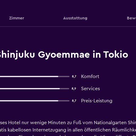
Zimmer
Ausstattung
Bew
Shinjuku Gyoemmae in Tokio
Komfort
8,7
Services
8,9
Preis-Leistung
8,7
ieses Hotel nur wenige Minuten zu Fuß vom Nationalgarten Shi
tis kabellosen Internetzugang in allen öffentlichen Räumlichk