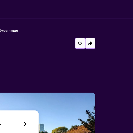
u Gyoemmae
6