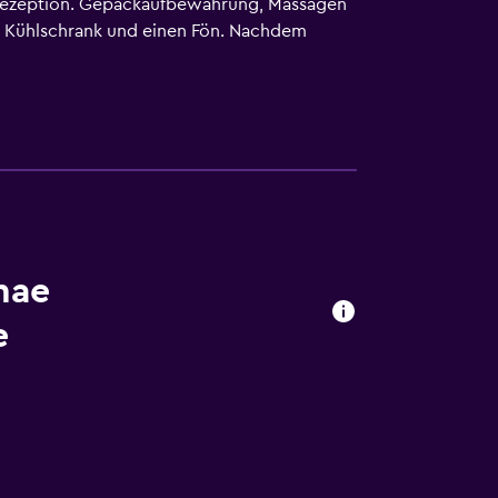
e Rezeption. Gepäckaufbewahrung, Massagen
en Kühlschrank und einen Fön. Nachdem
injuku-sanchome Metro Station die Gegend
 möchten, können das hauseigene Restaurant
ch in Laufweite Kabukicho. Bahnhof Shinjuku
mae
e