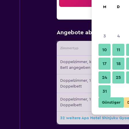
Suc
M
D
57 €
Angebote ab
/
Günstigste
3
4
Zimmertyp
Vermiete
10
11
Doppelzimmer, kein
17
18
Bett angegeben
24
25
Doppelzimmer, 1
Doppelbett
31
Doppelzimmer, 1
Günstiger
Doppelbett
32 weitere Apa Hotel Shinjuku Gy