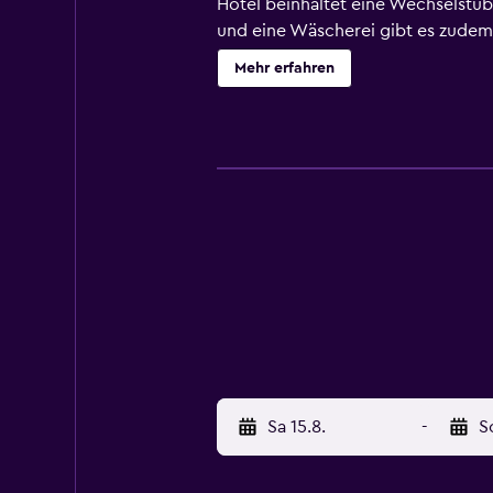
Hotel beinhaltet eine Wechselstu
und eine Wäscherei gibt es zudem.
Gäste sich es in den Zimmern gem
Mehr erfahren
erkunden, da sich die Haltestelle
besuchen, das für Frühstück, Mitt
ist nur einen 20-minütigen Gehweg
Sa 15.8.
-
S