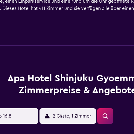
be, einen Einparkservice und eine rund um die Uhr geöffnet
 Dieses Hotel hat 411 Zimmer und sie verfügen alle über ein
ütlich gemacht haben, können sie dank der Entfernung zu Sh
 fußläufig vom Hotel befindet. Gäste, die gern im Hotel essen
agessen und Abendessen geöffnet ist. Dieses Hotel befindet si
 entfernt.
Apa Hotel Shinjuku Gyoem
Zimmerpreise & Angebot
o 16.8.
2 Gäste, 1 Zimmer