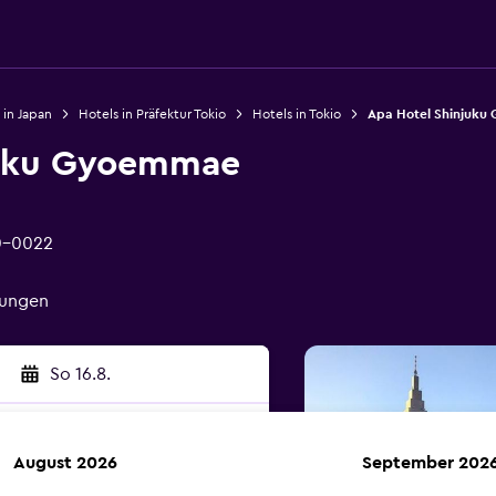
 in Japan
Hotels in Präfektur Tokio
Hotels in Tokio
Apa Hotel Shinjuk
juku Gyoemmae
60-0022
tungen
So 16.8.
August 2026
September 202