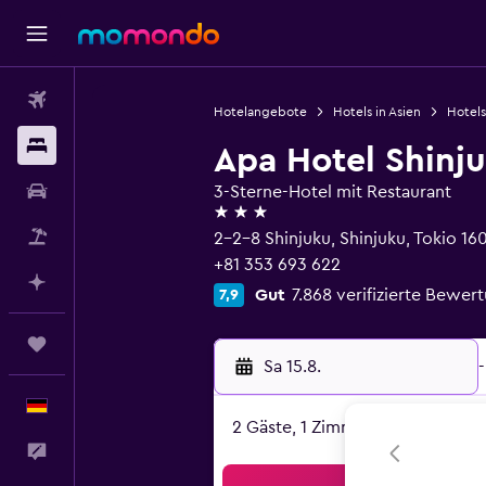
Flüge
Hotelangebote
Hotels in Asien
Hotels
Unterkünfte
Apa Hotel Shin
Mietwagen
3-Sterne-Hotel mit Restaurant
3 Sterne
Pauschalreisen
2-2-8 Shinjuku, Shinjuku, Tokio 1
+81 353 693 622
Mit KI planen
Gut
7.868 verifizierte Bewer
7,9
Trips
Sa 15.8.
-
Deutsch
2 Gäste, 1 Zimmer
Feedback