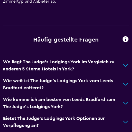
Zimmertyp und Anbieter ab.
Allgemein
Familienzimmer
Sitzbereich
Häufig gestellte Fragen
Blick auf den Garten
Hausschuhe
Wo liegt The Judge's Lodgings York im Vergleich zu
Sofa
anderen 5 Sterne-Hotels in York?
Blick auf Sehenswürdigkeiten
Wie weit ist The Judge's Lodgings York vom Leeds
Telefon
Bradford entfernt?
Mit Teppich
Wie komme ich am besten von Leeds Bradford zum
Gepäckaufbewahrung
The Judge's Lodgings York?
Bad
Bietet The Judge's Lodgings York Optionen zur
Verpflegung an?
Erhöhte Toilette