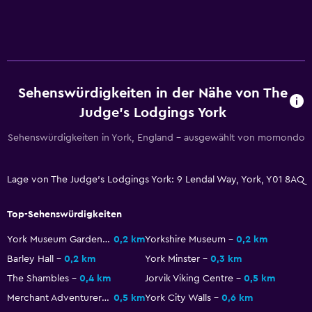
Raucherbereich
Eigener Eingang
Gesundheit und Sicherheit
Tägliche Reinigung
Sehenswürdigkeiten in der Nähe von The
Erste-Hilfe-Kasten
Judge's Lodgings York
Videoüberwachung in öffentlichen Bereichen
Sehenswürdigkeiten in York, England – ausgewählt von momondo
Videoüberwachung außen
Sicherheit rund um die Uhr
Lage von The Judge's Lodgings York: 9 Lendal Way, York, Y01 8AQ
Top-Sehenswürdigkeiten
Services und Annehmlichkeiten
Weckdienst
York Museum Gardens
0,2 km
Yorkshire Museum
0,2 km
Barley Hall
0,2 km
York Minster
0,3 km
Concierge-Service
The Shambles
0,4 km
Jorvik Viking Centre
0,5 km
Tagungs-/Banketträume
Merchant Adventurers' Hall
0,5 km
York City Walls
0,6 km
Zimmerservice