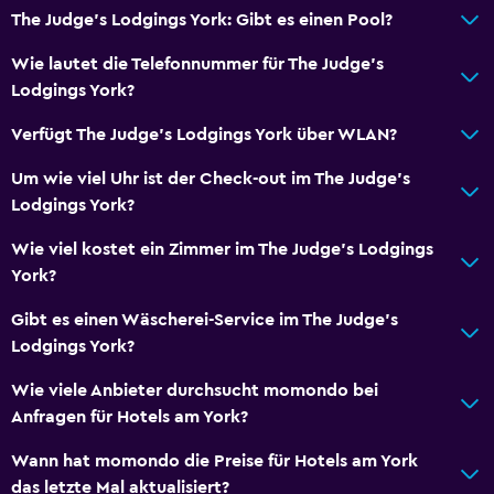
Dusche
The Judge's Lodgings York: Gibt es einen Pool?
Erhöhte Toilette
Wie lautet die Telefonnummer für The Judge's
Badewanne
Lodgings York?
Toilette
Verfügt The Judge's Lodgings York über WLAN?
Toilettenpapier
Um wie viel Uhr ist der Check-out im The Judge's
Eigenes Badezimmer
Lodgings York?
Begehbare Dusche
Wie viel kostet ein Zimmer im The Judge's Lodgings
York?
Barrierefreiheit
Gibt es einen Wäscherei-Service im The Judge's
Barrierefrei
Lodgings York?
Barrierefreie Dusche
Wie viele Anbieter durchsucht momondo bei
Nichtraucherzimmer
Anfragen für Hotels am York?
Tieferes Waschbecken
Wann hat momondo die Preise für Hotels am York
Toilette mit Haltegriffen
das letzte Mal aktualisiert?