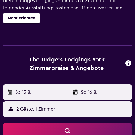
bieten. Judges Lodgings York besitzt 21 Zimmer mit
folgender Ausstattung: kostenloses Mineralwasser und
Wasserkocher mit Kaffee-/Teezubehör. Flachbildfernseher
Mehr erfahren
stehen in den Zimmern zur Verfügung. In den Bädern
befinden sich kostenlose Toilettenartikel und
Haartrockner. Dir steht ein kostenloser Internetzugang
(WLAN) zur Verfügung. Der Reinigungsservice wird täglich
angeboten.
The Judge's Lodgings York
Zimmerpreise & Angebote
Sa 15.8.
-
So 16.8.
2 Gäste, 1 Zimmer