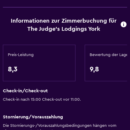
Heizung
Seife
Informationen zur Zimmerbuchung für
Haarspülung
The Judge's Lodgings York
Restaurants
Wasserkocher
Preis-Leistung
Bewertung der Lage
Lunchpaket
Menüs für besondere Ernährungsanforderungen (auf
8,3
9,8
Anfrage)
Restaurant
Check-in/Check-out
Bar/Lounge
Check-in nach 15:00 Check-out vor 11:00.
Frühstück auf dem Zimmer
Kühlschrank
Stornierung/Vorauszahlung
Speisen können in die Unterkunft geliefert werden
Die Stornierungs-/Vorauszahlungsbedingungen hängen vom
Kaffeemaschine