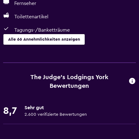
Fernseher
Toilettenartikel
Tagungs-/Banketträume
Alle 66 Annehmlichkeiten anzeigen
Wesentliches
Gratis WLAN
WLAN in allen Bereichen verfügbar
The Judge's Lodgings York
Bettwäsche
Bewertungen
Handtücher
Feuerlöscher
Sehr gut
8,7
Toilettenartikel
2.600 verifizierte Bewertungen
Shampoo
Rauchmelder