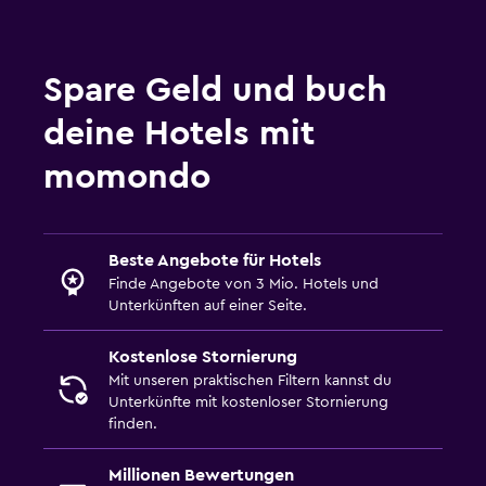
Familienfreundlich
Spare Geld und buch
Kinderbett/Zusatzbett
deine Hotels mit
Kindergerichte
momondo
Schlafzimmer
Kleiderschrank oder Garderobe
Beste Angebote für Hotels
Arbeitsbereich
Finde Angebote von 3 Mio. Hotels und
Unterkünften auf einer Seite.
Fax/Kopierer
Kostenlose Stornierung
Mit unseren praktischen Filtern kannst du
Unterkünfte mit kostenloser Stornierung
finden.
Millionen Bewertungen