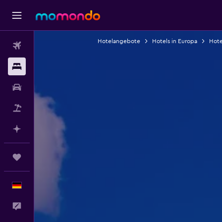
Hotelangebote
Hotels in Europa
Hote
Flüge
Unterkünfte
Mietwagen
Pauschalreisen
Mit KI planen
Trips
Deutsch
Feedback