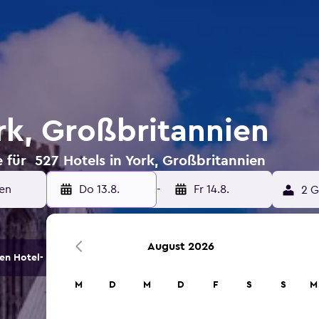
ork, Großbritannien
 für 527 Hotels in York, Großbritannien
Do 13.8.
-
Fr 14.8.
2 G
August 2026
en Hotel- und Unterkunftsoptionen.
M
D
M
D
F
S
S
M