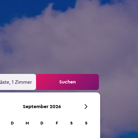
Suchen
äste, 1 Zimmer
September 2026
D
M
D
F
S
S