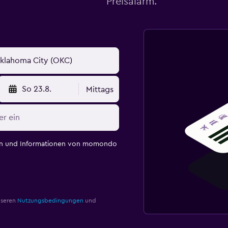
Preisalarm.
So 23.8.
Mittags
en und Informationen von momondo
nseren
Nutzungsbedingungen
und