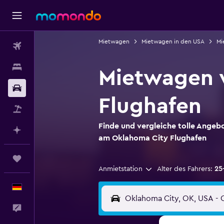
Mietwagen
Mietwagen in den USA
Mi
Flüge
Unterkünfte
Mietwagen 
Mietwagen
Flughafen
Pauschalreisen
Finde und vergleiche tolle Ange
Mit KI planen
am Oklahoma City Flughafen
Trips
Anmietstation
Alter des Fahrers:
25
Deutsch
Feedback