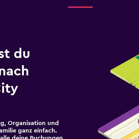
st du
 nach
ity
g, Organisation und
milie ganz einfach.
r alle deine Buchungen