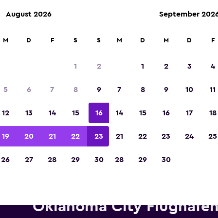
August 2026
September 202
M
D
F
S
S
M
D
M
D
F
In der Kategorie „Europas beste Reise-App“ 
Sieger 2023 gekürt
1
2
1
2
3
4
5
6
7
8
9
7
8
9
10
11
12
13
14
15
16
14
15
16
17
18
19
20
21
22
23
21
22
23
24
25
26
27
28
29
30
28
29
30
ietwagen von Alamo in der Nä
Oklahoma City Flughafe