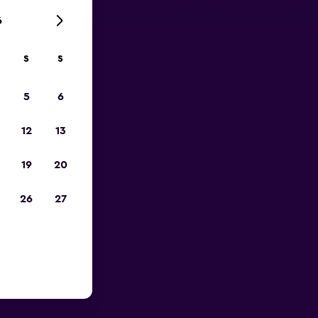
6
S
S
zum
5
6
12
13
19
20
26
27
he des
n