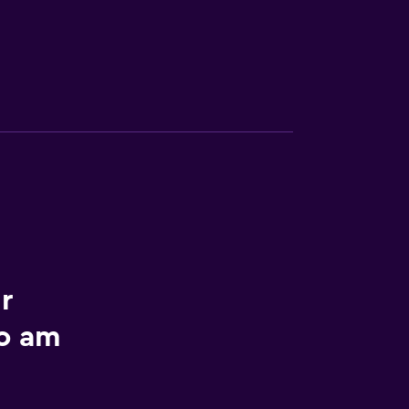
r
o am
n